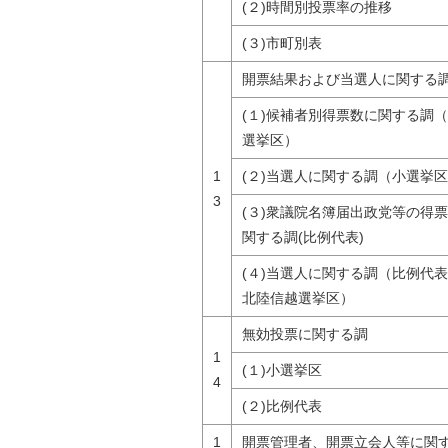
(２)時間別投票率の推移
(３)市町別表
開票結果および当選人に関する
(１)候補者別得票数に関する調
選挙区）
1
(２)当選人に関する調（小選挙
3
(３)衆議院名簿届出政党等の得
関する調(比例代表)
(４)当選人に関する調（比例代
北陸信越選挙区）
無効投票に関する調
1
(１)小選挙区
4
(２)比例代表
1
開票管理者、開票立会人等に関