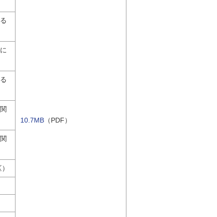
する
設に
する
に関
10.7MB
（PDF）
に関
区）