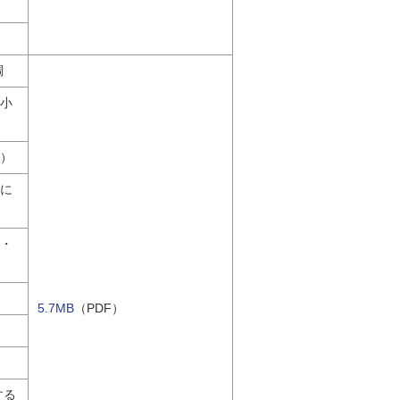
調
（小
区）
票に
表・
5.7MB
（PDF）
する