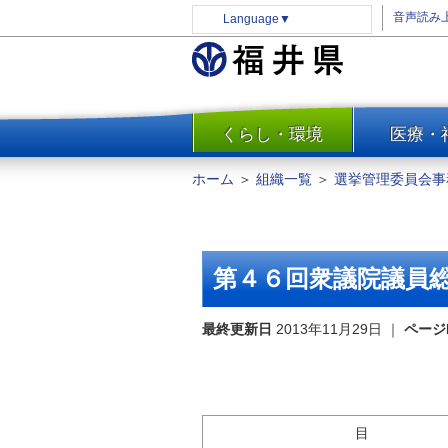
音声読み
Language
▼
くらし・環境
医療・
一覧
防災
ホーム
＞
組織一覧
＞
選挙管理委員会事
安全安心
消費・生活
水道・エネルギー
第４６回衆議院議員
住まい・土地
環境問題・廃棄物対策・リサ
最終更新日
2013年11月29日
｜
ページ
イクル
まちづくり
交通・道路
目
河川・砂防・港湾