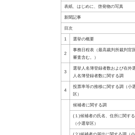
自然
表紙、はじめに、啓発物の写真
新聞記事
目次
1
選挙の概要
事務日程表（最高裁判所裁判官
2
審査含む。）
選挙人名簿登録者数および在外
3
人名簿登録者数に関する調
投票率等の推移に関する調（小
4
区）
候補者に関する調
(１)候補者の氏名、住所に関す
（小選挙区）
(２)候補者の届出に関する調（