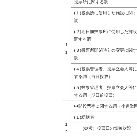
投票所に関する調
(１)投票所に使用した施設に関
調
(２)期日前投票所に使用した施
関する調
1
(３)投票所開閉時刻の変更に関
1
調
(４)投票管理者、投票立会人等
する調（当日投票）
(５)投票管理者、投票立会人等
する調（期日前投票）
中間投票率に関する調（小選挙
(１)総括表
1
(参考）投票日の気象状況
2