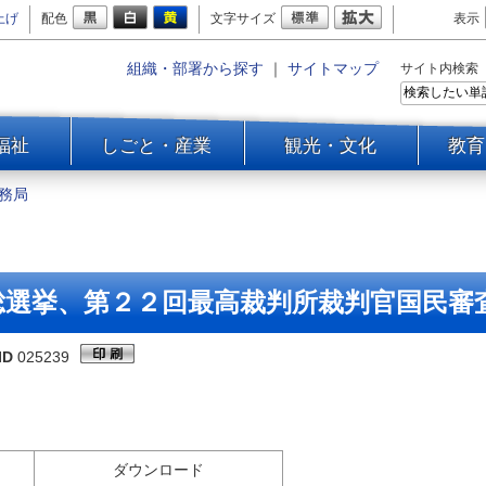
上げ
配色
文字サイズ
表示
組織・部署から探す
｜
サイトマップ
サイト内検索
福祉
しごと・産業
観光・文化
教育
務局
総選挙、第２２回最高裁判所裁判官国民審
ID
025239
ダウンロード