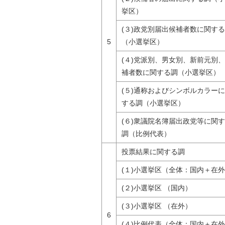
挙区）
(３)政党別届出候補者数に関す
5
（小選挙区）
(４)党派別、男女別、新前元別
補者数に関する調（小選挙区）
(５)通称およびシンボルカラー
する調（小選挙区）
(６)衆議院名簿届出政党等に関
調（比例代表）
投票結果に関する調
(１)小選挙区（全体：国内＋在
(２)小選挙区 （国内）
(３)小選挙区 （在外）
6
(４)比例代表（全体：国内＋在