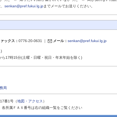
は、
senkan@pref.fukui.lg.jp
までメールでお送りください。
ファックス：
0776-20-0631
｜
メール：
senkan@pref.fukui.lg.jp
ス
)
から17時15分(土曜・日曜・祝日・年末年始を除く)
務局
17番1号（
地図・アクセス
）
｜
各所属ＦＡＸ番号は右の組織一覧をご覧ください