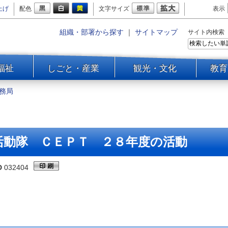
上げ
配色
文字サイズ
表示
組織・部署から探す
｜
サイトマップ
サイト内検索
福祉
しごと・産業
観光・文化
教育
務局
活動隊 ＣＥＰＴ ２８年度の活動
D
032404