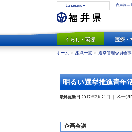
音声読み
Language
▼
くらし・環境
医療・
一覧
防災
ホーム
＞
組織一覧
＞
選挙管理委員会事
安全安心
消費・生活
水道・エネルギー
明るい選挙推進青年
住まい・土地
環境問題・廃棄物対策・リサ
最終更新日
2017年2月21日
｜
ページI
イクル
まちづくり
交通・道路
企画会議
河川・砂防・港湾