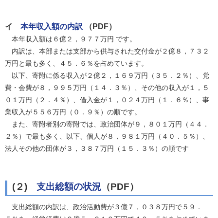
イ
本年収入額の内訳
（PDF）
本年収入額は６億２，９７７万円 です。
内訳は、本部または支部から供与された交付金が２億８，７３２
万円と最も多く、４５．６％を占めています。
以下、寄附に係る収入が２億２，１６９万円（３５．２％）、党
費・会費が８，９９５万円（１４．３％）、その他の収入が１，５
０１万円（２．４％）、借入金が１，０２４万円（１．６％）、事
業収入が５５６万円（０．９％）の順です。
また、寄附者別の寄附では、政治団体が９，８０１万円（４４．
２％）で最も多く、以下、個人が８，９８１万円（４０．５％）、
法人その他の団体が３，３８７万円（１５．３％）の順です
(２)
支出総額の状況
（PDF）
支出総額の内訳は、政治活動費が３億７，０３８万円で５９．