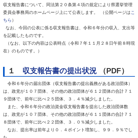
収支報告書について、同法第２０条第４項の規定により県選挙管理
委員会事務局のホームページ上にて公表します。 （公開ページは
こ
ちら
）
なお、今回の公表に係る収支報告書は、令和６年分の収入、支出等
を記載したものです。
（なお、以下の内容は公表時点（令和７年１１月２８日午前８時現
在）のものです。）
１
収支報告書の提出状況
（PDF）
令和６年分の届出団体（収支報告書の提出義務がある政治団体）
は、政党が１０７団体、その他の政治団体が６１２団体の合計７１
９団体で、前年に比べ２５団体、３．４％減少しました。
また、令和６年分の政治資金収支報告書を提出した政治団体数
は、政党が１０７団体、その他の政治団体が６１１団体の合計７１
８団体で、前年に比べ２２団体、３．０％減少しました。
なお、提出率は前年より０．４ポイント増加し、９９．９％でし
た。