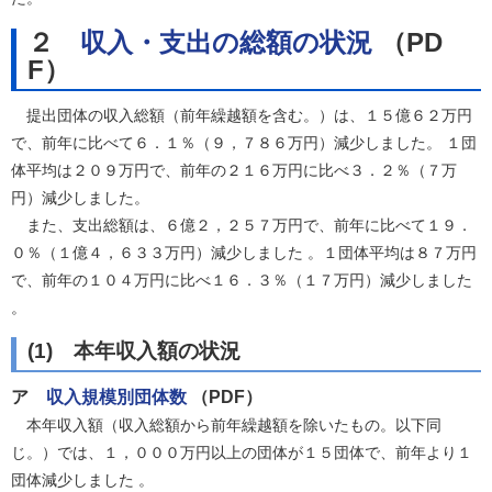
２
収入・支出の総額の状況
（PD
F）
提出団体の収入総額（前年繰越額を含む。）は、１５億６２万円
で、前年に比べて６．１％（９，７８６万円）減少しました。 １団
体平均は２０９万円で、前年の２１６万円に比べ３．２％（７万
円）減少しました。
また、支出総額は、６億２，２５７万円で、前年に比べて１９．
０％（１億４，６３３万円）減少しました 。１団体平均は８７万円
で、前年の１０４万円に比べ１６．３％（１７万円）減少しました
。
(1) 本年収入額の状況
ア
収入規模別団体数
（PDF）
本年収入額（収入総額から前年繰越額を除いたもの。以下同
じ。）では、１，０００万円以上の団体が１５団体で、前年より１
団体減少しました 。