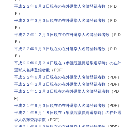
平成２３年６月３日現在の在外選挙人名簿登録者数
（ＰＤ
Ｆ）
平成２３年３月３日現在の在外選挙人名簿登録者数
（ＰＤ
Ｆ）
平成２２年１２月３日現在の在外選挙人名簿登録者数
（ＰＤ
Ｆ）
平成２２年９月３日現在の在外選挙人名簿登録者数
（ＰＤ
Ｆ）
平成２２年６月２４日現在（参議院議員通常選挙時）の在外
選挙人名簿登録者数
（PDF）
平成２２年６月３日現在の在外選挙人名簿登録者数
（PDF）
平成２２年３月３日現在の在外選挙人名簿登録者数
（PDF）
平成２１年１２月３日現在の在外選挙人名簿登録者数
（PD
F）
平成２１年９月３日現在の在外選挙人名簿登録者数
（PDF）
平成２１年８月１８日現在（衆議院議員総選挙時）の在外選
挙人名簿登録者数
（PDF）
平成２１年６月３日現在の在外選挙人名簿登録者数
（PDF）