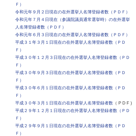
Ｆ）
令和元年９月２日現在の在外選挙人名簿登録者数（ＰＤＦ）
令和元年７月４日現在（参議院議員通常選挙時）の在外選挙
人名簿登録者数（ＰＤＦ）
令和元年６月３日現在の在外選挙人名簿登録者数（ＰＤＦ）
平成３１年３月１日現在の在外選挙人名簿登録者数（ＰＤ
Ｆ）
平成３０年１２月３日現在の在外選挙人名簿登録者数（ＰＤ
Ｆ）
平成３０年９月３日現在の在外選挙人名簿登録者数（ＰＤ
Ｆ）
平成３０年６月１日現在の在外選挙人名簿登録者数（ＰＤ
Ｆ）
平成３０年３月１日現在の在外選挙人名簿登録者数
（ P D F )
平成２９年１２月１日現在の在外選挙人名簿登録者数（ＰＤ
Ｆ）
平成２９年９月１日現在の在外選挙人名簿登録者数（ＰＤ
Ｆ）