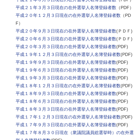
平成２１年３月３日現在の在外選挙人名簿登録者数
（PDF）
平成２０年１２月３日現在の在外選挙人名簿登録者数
（PD
F）
平成２０年９月３日現在の在外選挙人名簿登録者数
(ＰＤＦ)
平成２０年６月３日現在の在外選挙人名簿登録者数
(ＰＤＦ)
平成２０年３月３日現在の在外選挙人名簿登録者数
(PDF)
平成１９年１２月３日現在の在外選挙人名簿登録者数
(PDF)
平成１９年９月３日現在の在外選挙人名簿登録者数
(PDF)
平成１９年６月３日現在の在外選挙人名簿登録者数
(PDF)
平成１９年３月３日現在の在外選挙人名簿登録者数
(PDF)
平成１８年１２月３日現在の在外選挙人名簿登録者数
(PDF)
平成１８年９月３日現在の在外選挙人名簿登録者数
(PDF)
平成１８年６月３日現在の在外選挙人名簿登録者数
(PDF)
平成１８年３月３日現在の在外選挙人名簿登録者数
(PDF)
平成１７年１２月３日現在の在外選挙人名簿登録者数
(PDF)
平成１７年９月３日現在の在外選挙人名簿登録者数
(PDF)
平成１７年８月３０日現在（衆議院議員総選挙時）の在外選