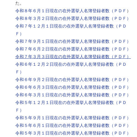
た。
令和８年６月１日現在の在外選挙人名簿登録者数（ＰＤＦ
）
令和８年３月２日現在の在外選挙人名簿登録者数（ＰＤＦ）
令和７年１２月１日現在の在外選挙人名簿登録者数（ＰＤ
Ｆ）
令和７年９月１日現在の在外選挙人名簿登録者数（ＰＤＦ）
令和７年６月２日現在の在外選挙人名簿登録者数（ＰＤＦ）
令和７年３月３日現在の在外選挙人名簿登録者数（ＰＤＦ）
令和６年１２月２日現在の在外選挙人名簿登録者数（ＰＤ
Ｆ）
令和６年９月２日現在の在外選挙人名簿登録者数（ＰＤＦ）
令和６年６月３日現在の在外選挙人名簿登録者数（ＰＤＦ）
令和６年３月１日現在の在外選挙人名簿登録者数（ＰＤＦ）
令和５年１２月１日現在の在外選挙人名簿登録者数（ＰＤ
Ｆ）
令和５年９月１日現在の在外選挙人名簿登録者数（ＰＤＦ）
令和５年６月１日現在の在外選挙人名簿登録者数（ＰＤＦ）
令和５年３月１日現在の在外選挙人名簿登録者数（ＰＤＦ）