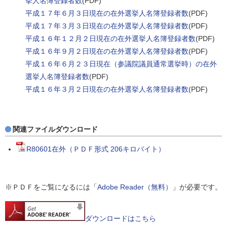
挙人名簿登録者数
(PDF)
平成１７年６月３日現在の在外選挙人名簿登録者数
(PDF)
平成１７年３月３日現在の在外選挙人名簿登録者数
(PDF)
平成１６年１２月２日現在の在外選挙人名簿登録者数
(PDF)
平成１６年９月２日現在の在外選挙人名簿登録者数
(PDF)
平成１６年６月２３日現在（参議院議員通常選挙時）の在外
選挙人名簿登録者数
(PDF)
平成１６年３月２日現在の在外選挙人名簿登録者数
(PDF)
関連ファイルダウンロード
R80601在外（ＰＤＦ形式 206キロバイト）
※ＰＤＦをご覧になるには「
Adobe Reader（無料）
」が必要です。
ダウンロードはこちら