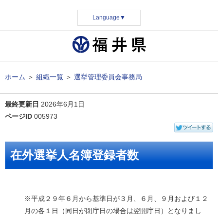
Language
▼
ホーム
＞
組織一覧
＞
選挙管理委員会事務局
最終更新日
2026年6月1日
ページID
005973
在外選挙人名簿登録者数
※平成２９年６月から基準日が３月、６月、９月および１２
月の各１日（同日が閉庁日の場合は翌開庁日）となりまし