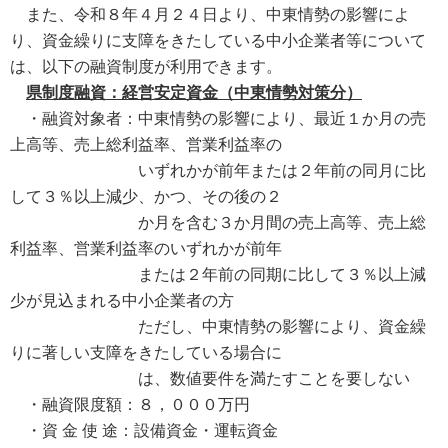
また、令和８年４月２４日より、中東情勢の影響によ
り、資金繰りに支障をきたしている中小企業者等について
は、以下の融資制度が利用できます。
県制度融資：経営安定資金（中東情勢対策分）
・融資対象者：中東情勢の影響により、最近１か月の売
上高等、売上総利益率、営業利益率の
いずれかが前年または２年前の同月に比
して３％以上減少、かつ、その後の２
か月を含む３か月間の売上高等、売上総
利益率、営業利益率のいずれかが前年
または２年前の同期に比して３％以上減
少が見込まれる中小企業者の方
ただし、中東情勢の影響により、資金繰
りに著しい支障をきたしている場合に
は、数値要件を満たすことを要しない
・融資限度額：８，０００万円
・資 金 使 途：設備資金・運転資金