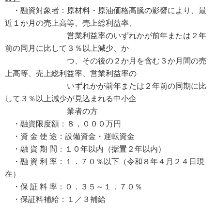
・融資対象者：原材料・原油価格高騰の影響により、最
近１か月の売上高等、売上総利益率、
営業利益率のいずれかが前年または２年
前の同月に比して３％以上減少、か
つ、その後の２か月を含む３か月間の売
上高等、売上総利益率、営業利益率の
いずれかが前年または２年前の同期に比
して３％以上減少が見込まれる中小企
業者の方
・融資限度額：８，０００万円
・資 金 使 途：設備資金・運転資金
・融 資 期 間：１０年以内（据置２年以内）
・融 資 利 率：１．７０％以下（令和８年４月２４日現
在）
・保 証 料 率：０．３５～１．７０％
・保証料補給：１／３補給