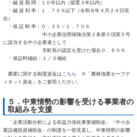
・融 資 期 間：１０年以内（据置３年以内）
・融 資 利 率：１．７０％以下（令和８年４月２４日現
在）
・保 証 料 率：０．３５～１．７０％
中小企業信用保険法第２条第５項第５号
に該当する中小企業者として
市町長の認定を受けた場合０．６０％
・保証料補給：１／３補給
農業に関する制度資金は
こちら
※「農林漁業セーフテ
ィネット資金」をご参照ください。
５．中東情勢の影響を受ける事業者の
取組みを支援
「企業活動分析による収益力強化事業補助金」「中小企
業設備投資補助金」の制度を一部見直し、中東情勢の影響