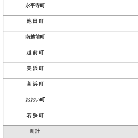
永平寺町
池 田 町
南越前町
越 前 町
美 浜 町
高 浜 町
おおい町
若 狭 町
町計