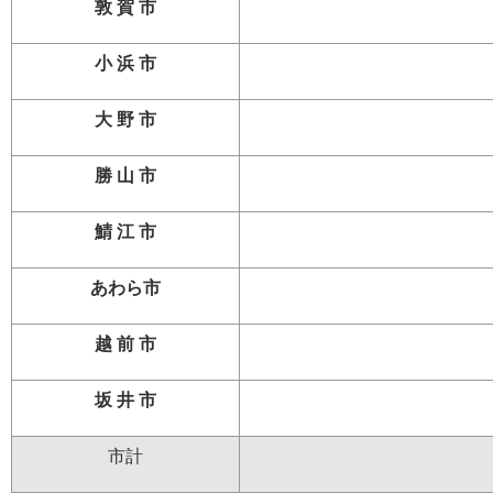
敦 賀 市
小 浜 市
大 野 市
勝 山 市
鯖 江 市
あわら市
越 前 市
坂 井 市
市計