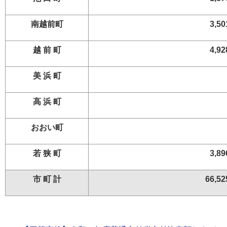
南越前町
3,50
越 前 町
4,92
美 浜 町
高 浜 町
おおい町
若 狭 町
3,89
市 町 計
66,52