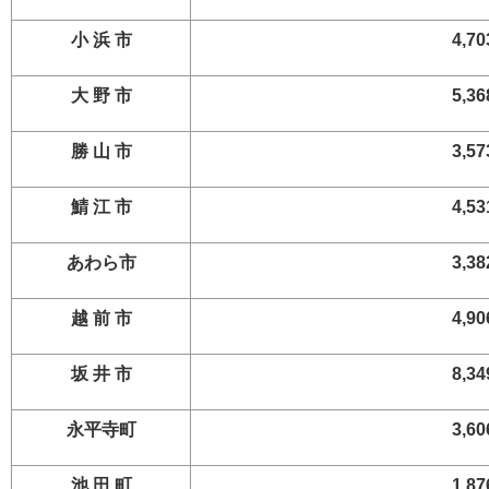
小 浜 市
4,70
大 野 市
5,36
勝 山 市
3,57
鯖 江 市
4,53
あわら市
3,38
越 前 市
4,90
坂 井 市
8,34
永平寺町
3,60
池 田 町
1,87