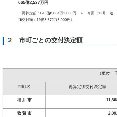
665億2,537万円
（再算定前：645億8,864万2,000円 ＋ 今回（12月）追
加交付額：19億3,672万8,000円）
２ 市町ごとの交付決定額
（単位：千円
市町名
再算定後交付決定額
福 井 市
11,80
敦 賀 市
2,09