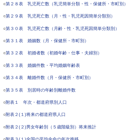
○
第２８表 乳児死亡数（乳児簡単分類・性・保健所・市町別）
○
第２９表 乳児死亡数（月・性・乳児死因簡単分類別）
○
第３０表 乳児死亡数（月齢・性・乳児死因簡単分類別）
○
第３１表 婚姻数（月・保健所・市町別）
○
第３２表 初婚者数（初婚年齢・仕事・夫婦別）
○
第３３表 婚姻件数・平均婚姻年齢表
○
第３４表 離婚件数（月・保健所・市町別）
○
第３５表 別居時の年齢別離婚件数
○
附表１ 年次・都道府県別人口
○
附表２(１)将来の都道府県人口
○
附表２(２)男女年齢別（５歳階級別）将来推計
○
附表３(１)全国の平均余命の年次推移