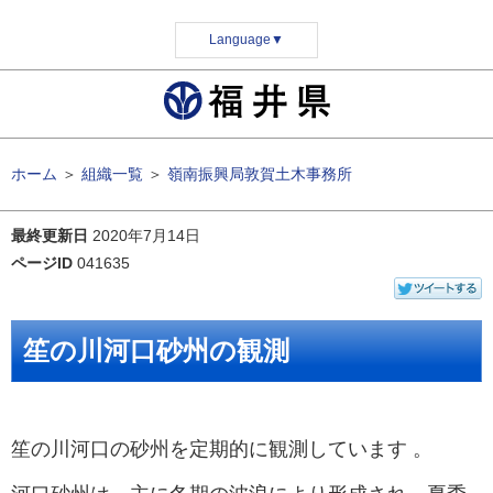
Language
▼
ホーム
＞
組織一覧
＞
嶺南振興局敦賀土木事務所
最終更新日
2020年7月14日
ページID
041635
笙の川河口砂州の観測
笙の川河口の砂州を定期的に観測しています 。