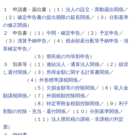
１ 申請書・届出書（（１）
法人の設立・異動届出関係
／
（２）
確定申告書の提出期限の延長関係
／（３）
分割基準
の修正関係
）
２ 申告書（（１）
中間・確定申告
／（２）
予定申告
／
（３）
清算予納申告
／（４）
残余財産分配等予納申告・清
算確定申告
／
（５）
県民税の均等割申告
）
３ 別表等（（１）
連結法人・通算法人関係
／（２）
繰戻
し還付関係
／（３）
所得金額に関する計算書関係
／
（４）
外形標準課税関係
／
（５）
欠損金額等の控除関係
／（６）
収入金
額課税関係
／（７）
外国税額控除関係
／
（８）
特定寄附金税額控除関係
／（９）
利子
割額の控除・充当・還付関係
／（１０）
分割基準関係
／
（１１）
法人県民税の課税・非課税の判定
票
）
４
納付書