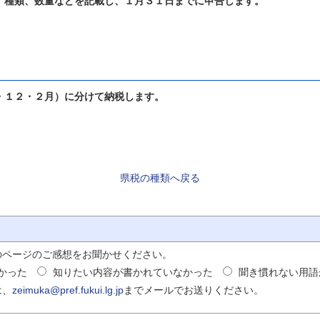
種類、数量などを記載し、１月３１日までに申告します。
１２・２月）に分けて納税します。
県税の種類へ戻る
のページのご感想をお聞かせください。
かった
知りたい内容が書かれていなかった
聞き慣れない用語
は、
zeimuka@pref.fukui.lg.jp
までメールでお送りください。