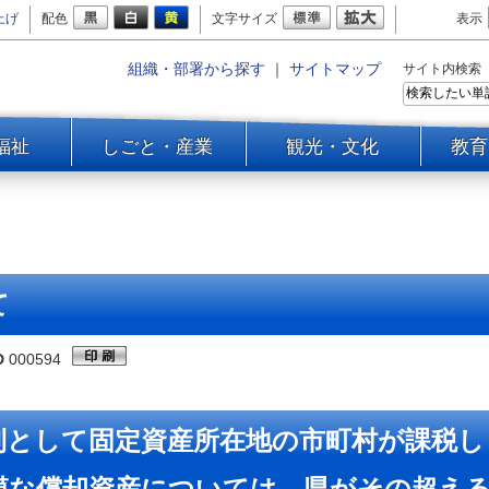
上げ
配色
文字サイズ
表示
組織・部署から探す
｜
サイトマップ
サイト内検索
福祉
しごと・産業
観光・文化
教育
て
D
000594
として固定資産所在地の市町村が課税し
模な償却資産については、県がその超え