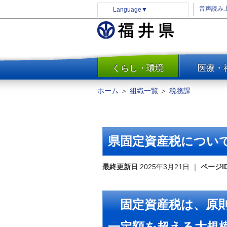
音声読み
Language
▼
くらし・環境
医療・
一覧
防災
ホーム
＞
組織一覧
＞
税務課
安全安心
消費・生活
水道・エネルギー
県固定資産税につい
住まい・土地
環境問題・廃棄物対策・リサ
最終更新日
2025年3月21日
｜
ページI
イクル
まちづくり
固定資産税は、原則
交通・道路
河川・砂防・港湾
一定額を超える大規