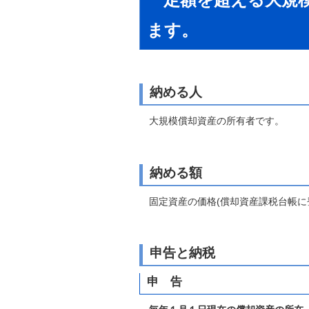
自然
ます。
納める人
大規模償却資産の所有者です。
納める額
固定資産の価格(償却資産課税台帳に
申告と納税
申 告