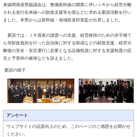
来線関係道県協議会は、整備新幹線の開業に伴いＪＲから経営分離
される並行在来線への財政支援等を国などに求める要請活動を行い
ました。本県からは新幹線・地域鉄道対策監が出席しました。
要請では、ＪＲ資産の譲渡への支援、経営維持のための赤字補て
ん等財政負担を行った自治体に対する助成などの財政支援、経営分
離後の安全・安定運行に必要となる設備投資に対する支援制度の拡
充と予算枠の確保などを訴えました。
要請の様子
アンケート
ウェブサイトの品質向上のため、このページのご感想をお聞かせ
ください。