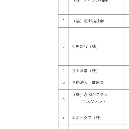
自然
（福）足羽福祉会
2
石黒建設（株）
3
井上商事（株）
4
5
医療法人 健康会
（株）永和システム
6
マネジメント
エネックス（株）
7