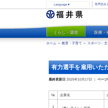
音声読み
Language
▼
くらし・環境
医療・
一覧
防災
ホーム
＞
教育・子育て
＞
スポーツ・文
安全安心
消費・生活
水道・エネルギー
有力選手を雇用いた
住まい・土地
環境問題・廃棄物対策・リサ
最終更新日
2025年10月17日
｜
ページ
イクル
まちづくり
№
企業名
交通・道路
河川・砂防・港湾
1
（株）アイシン福井