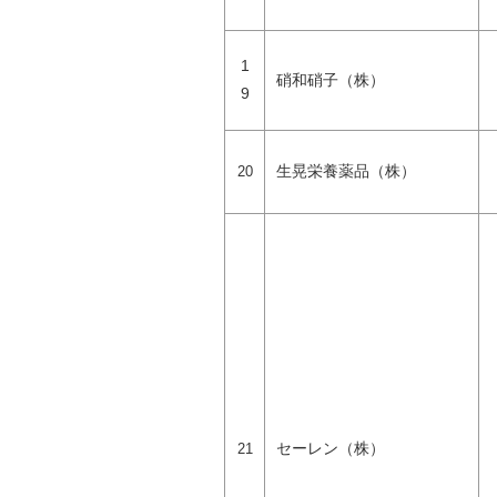
1
硝和硝子（株）
9
生晃栄養薬品（株）
20
セーレン（株）
21