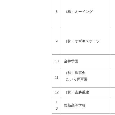
（株）オーイング
8
（株）オザキスポーツ
9
金井学園
10
（福）輝雲会
11
たいら保育園
（株）吉勝重建
12
1
啓新高等学校
3