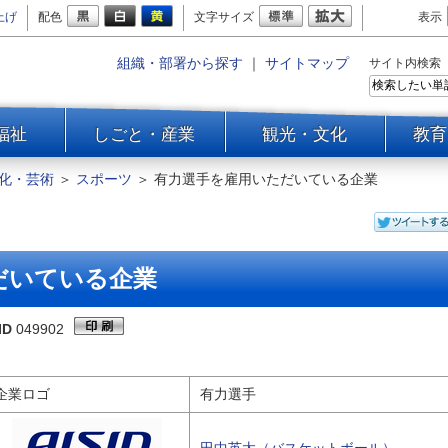
上げ
配色
文字サイズ
表示
組織・部署から探す
｜
サイトマップ
サイト内検索
福祉
しごと・産業
観光・文化
教育
化・芸術
＞
スポーツ
＞
有力選手を雇用いただいている企業
だいている企業
ID
049902
企業ロゴ
有力選手
田中英太（バスケットボール）