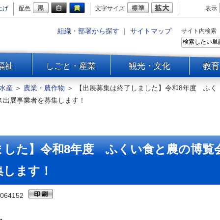
上げ
配色
文字サイズ
表示
組織・部署から探す
｜
サイトマップ
サイト内検索
福祉
しごと・産業
観光・文化
教育
水産
＞
農業・農作物
＞
【出展募集は終了しました】令和8年度 ふく
ース出展事業者を募集します！
した】令和8年度 ふくい食と農の博覧会（1
集します！
064152