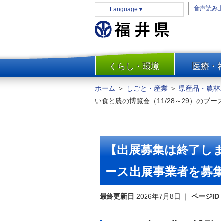
音声読み
Language
▼
くらし・環境
医療・
一覧
防災
ホーム
＞
しごと・産業
＞
県産品・農林
安全安心
い食と農の博覧会（11/28～29）のブ
消費・生活
水道・エネルギー
住まい・土地
【出展募集は終了しま
環境問題・廃棄物対策・リサ
イクル
ース出展事業者を募
まちづくり
最終更新日
2026年7月8日
｜
ページID
交通・道路
河川・砂防・港湾