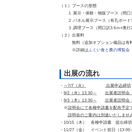
（１）ブースの形態
１.展示・体験・物販ブース（間口1.8
２.パネル展示ブース（有孔ボード1
３.調理ブース（間口訳3.6ｍ×奥行2
（２）出展料
無料（追加オプション備品は有
※詳細は
ふくい食と農の博覧会
出展の流れ
・
～7/7（火）
出展申込締切
・
9/2（水）13:30～
出展者説明会
・
9/3（木）13:30～
出展者説明会
※
説明会にて各種申請書を配布予定
説明会のご案内は別途いたしませ
・10/15（木） 各種申請書 提出締切
・11/27（金） イベント前日（13:0