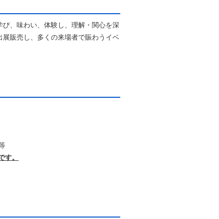
学び、味わい、体験し、理解・関心を深
出展販売し、多くの来場者で賑わうイベ
等
です。
ついて