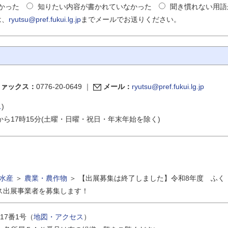
かった
知りたい内容が書かれていなかった
聞き慣れない用語
は、
ryutsu@pref.fukui.lg.jp
までメールでお送りください。
ファックス：
0776-20-0649
｜
メール：
ryutsu@pref.fukui.lg.jp
ス
)
から17時15分(土曜・日曜・祝日・年末年始を除く)
水産
＞
農業・農作物
＞
【出展募集は終了しました】令和8年度 ふく
ース出展事業者を募集します！
17番1号（
地図・アクセス
）