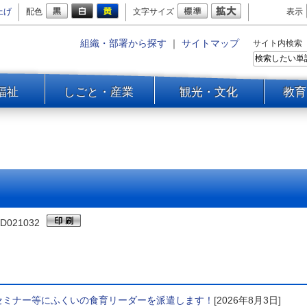
上げ
配色
文字サイズ
表示
組織・部署から探す
｜
サイトマップ
サイト内検索
福祉
しごと・産業
観光・文化
教育
D021032
セミナー等にふくいの食育リーダーを派遣します！
[2026年8月3日]