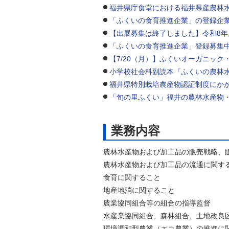
福井県庁食堂における福井県産農林
自然
「ふくいの食育推進企業」の登録企
【出展募集は終了しました】令和8年
「ふくいの食育推進企業」登録募集
【7/20（月）】ふくいオーガニック
小学校社会科副読本『ふくいの農林
福井県特別栽培農産物認証制度にか
「旬の里ふくい」福井の農林水産物
業務内容
農林水産物および加工品の販売戦略、
農林水産物および加工品の流通に関す
食育に関すること
地産地消に関すること
農業協同組合等の組合の指導監督
水産業協同組合、森林組合、土地改良
環境調和型農業（エコ農業）の推進に