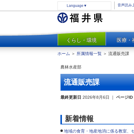
音声読み
Language
▼
くらし・環境
医療・
一覧
防災
ホーム
＞
所属情報一覧
＞
流通販売課
安全安心
農林水産部
消費・生活
水道・エネルギー
流通販売課
住まい・土地
環境問題・廃棄物対策・リサ
最終更新日
2026年8月6日
｜
ページID
イクル
まちづくり
新着情報
交通・道路
河川・砂防・港湾
地域の食育・地産地消に係る教室、