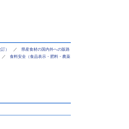
改訂）
／
県産食材の国内外への販路
／
食料安全（食品表示・肥料・農薬