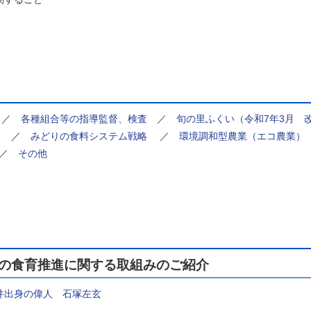
／
各種組合等の指導監督、検査
／
旬の里ふくい（令和7年3月 
／
みどりの食料システム戦略
／
環境調和型農業（エコ農業）
／
その他
の食育推進に関する取組みのご紹介
井出身の偉人 石塚左玄