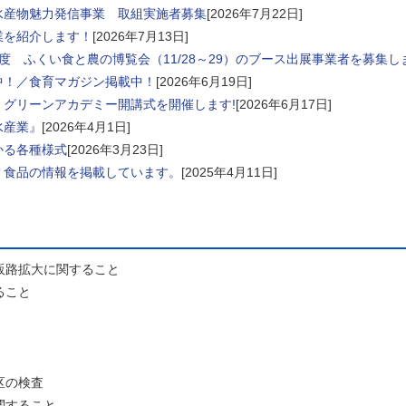
水産物魅力発信事業 取組実施者募集
[2026年7月22日]
業を紹介します！
[2026年7月13日]
度 ふくい食と農の博覧会（11/28～29）のブース出展事業者を募集し
中！／食育マガジン掲載中！
[2026年6月19日]
・グリーンアカデミー開講式を開催します!
[2026年6月17日]
水産業』
[2026年4月1日]
かる各種様式
[2026年3月23日]
・食品の情報を掲載しています。
[2025年4月11日]
販路拡大に関すること
ること
区の検査
関すること