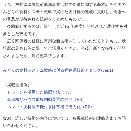
うち、福井県環境負荷低減事業活動の促進に関する基本計画や国の
みどりの食料システム戦略で掲げた各目標の達成に貢献し、現場へ
の普及が期待される技術をまとめたものです。
今回紹介するのは、近年（直近15 年程度）開発された農作物を対
象とした技術です。
広く関係者の皆様に有用な新技術を知っていただくとともに、栽
培暦の見直し等に際してご活用ください。今後、新たな技術が開発
されましたら、随時更新致します。
みどりの食料システム戦略に係る福井県技術カタログ(ver.1)
（掲載技術例）
・ドローンを活用した施肥方法（R5）
・低価格なハウス環境制御装置の開発（R3）
・ペレット肥料散布機付き除草機で省力化（R2）
なお、詳しい技術の内容については、各掲載技術の連絡先までお問
い合わせください。