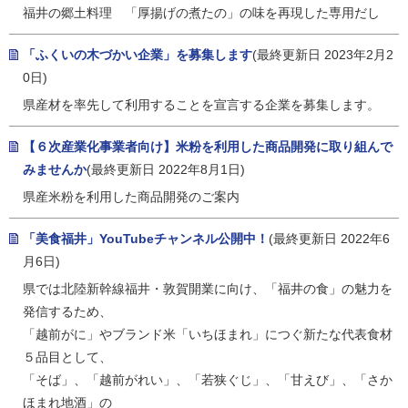
福井の郷土料理 「厚揚げの煮たの」の味を再現した専用だし
「ふくいの木づかい企業」を募集します
(最終更新日 2023年2月2
0日)
県産材を率先して利用することを宣言する企業を募集します。
【６次産業化事業者向け】米粉を利用した商品開発に取り組んで
みませんか
(最終更新日 2022年8月1日)
県産米粉を利用した商品開発のご案内
「美食福井」YouTubeチャンネル公開中！
(最終更新日 2022年6
月6日)
県では北陸新幹線福井・敦賀開業に向け、「福井の食」の魅力を
発信するため、
「越前がに」やブランド米「いちほまれ」につぐ新たな代表食材
５品目として、
「そば」、「越前がれい」、「若狭ぐじ」、「甘えび」、「さか
ほまれ地酒」の