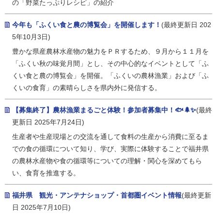
の「野菜たっぷりレシピ」の紹介
今年も「ふくい食と農の博覧会」を開催します！
(最終更新日 202
5年10月3日)
豊かな県産農林水産物の魅力をＰＲするため、９月から１１月を
「ふくい秋の味覚月間」とし、その中心的なイベントとして「ふ
くい食と農の博覧会」を開催。「ふくいの農林漁業」および「ふ
くいの食育」の素晴らしさを県内外に発信する。
【募集終了】農林漁業まるごと体験！参加者募集中！🐟🌲✨
(最終
更新日 2025年7月24日)
生産者や生産現場との交流を通して食料の生産から消費に至るま
での食の循環について知り、学び、実際に体験することで福井県
の農林水産物や食の循環等についての理解・関心を深めてもら
い、食育を推進する。
福井県 観光・アンテナショップ・首都圏イベント情報
(最終更新
日 2025年7月10日)