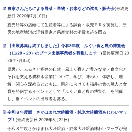
農家さんたちによる野菜・果物・お米などの試食・販売会
(最終更
新日 2026年7月10日)
直売所等の店頭にて生産者等による試食・販売ＰＲを実施し、県
民の地産地消の理解促進と県産食材の消費喚起を図る
【出展募集は終了しました】令和8年度 ふくい食と農の博覧会
（11/28～29）のブース出展事業者を募集します！
(最終更新日 20
26年7月8日)
県民が、ふるさと福井の自然・風土が育んだ豊かな食・食文化と
それを支える農林水産業について、学び、味わい、体験し、理
解・関心を深めるとともに、県外に向けても福井の食の魅力と食
育を発信するイベントとして「ふくい食と農の博覧会」を開催
し、当イベントの出展者を募る。
令和８年度版 さかほまれ大吟醸酒・純米大吟醸酒あじわいマッ
プ！
(最終更新日 2026年5月22日)
令和８年度さかほまれ大吟醸酒・純米大吟醸酒味わいマップが完