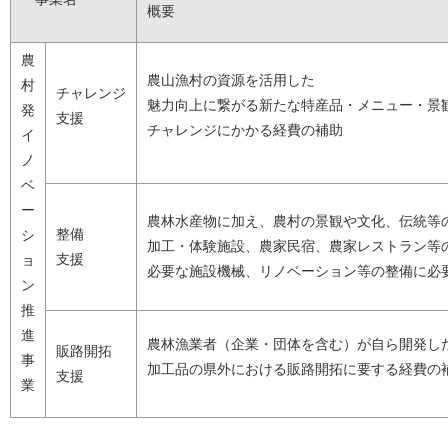
概要
農
農山漁村の資源を活用した
村
チャレンジ
魅力向上に繋がる新たな特産品・メニュー・景
発
支援
チャレンジにかかる経費の補助
イ
ノ
ベ
ー
農林水産物に加え、農村の景観や文化、伝統等
整備
シ
加工・体験施設、農家民宿、農家レストラン等
支援
ョ
必要な施設機械、リノベーション等の整備に必
ン
推
進
農林漁業者（企業・団体を含む）が自ら開発し
販路開拓
事
加工品の県外における販路開拓に要する経費の
支援
業