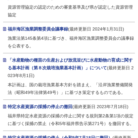
資源管理協定の認定のための審査基準及び県が認定した資源管理
協定
福井海区漁業調整委員会議事録
(最終更新日 2024年1月31日)
漁業法第145条第4項に基づき、福井海区漁業調整委員会の議事録
を公表する。
「水産動物の種苗の生産および放流並びに水産動物の育成に関す
る基本計画（第８次栽培漁業基本計画）」について
(最終更新日 2
023年8月1日)
本計画は、国の栽培漁業基本方針を踏まえ、「沿岸漁業整備開発
法（昭和49年法律第49号）」に基づき策定するものである。
特定水産資源の採捕の停止の撤回
(最終更新日 2023年7月18日)
福井県特定水産資源の採捕の停止に関する規則第2条第1項の規定
に基づく採捕の禁止（令和5年福井県告示第271号）を撤回する。
特定水産資源の採捕の停止（令和5年7月18日に撤回）
(最終更新