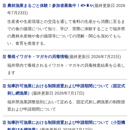
農林漁業まるごと体験！参加者募集中！🐟🌲✨
(最終更新日 2026
年7月23日)
生産者や生産現場との交流を通して食料の生産から消費に至るま
での食の循環について知り、学び、実際に体験することで福井県
の農林水産物や食の循環等についての理解・関心を深めてもら
い、食育を推進する。
養殖イワガキ・マガキの貝毒情報
(最終更新日 2026年7月22日)
福井県内で養殖されるイワガキ・マガキの貝毒検査結果を公表し
ます
知事許可漁業における制限措置および申請期間について（固定式
刺し網漁業）
(最終更新日 2026年7月17日)
福井県漁業調整規則において定める、固定式刺し網漁業の制限措
置および申請期間について
知事許可漁業における制限措置および申請期間について（小型機
船底びき網漁業）
(最終更新日 2026年7月17日)