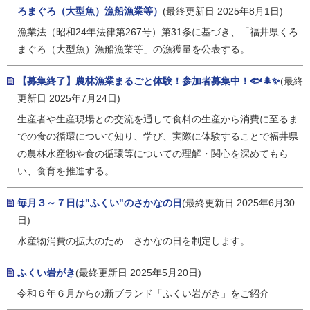
ろまぐろ（大型魚）漁船漁業等）
(最終更新日 2025年8月1日)
漁業法（昭和24年法律第267号）第31条に基づき、「福井県くろ
まぐろ（大型魚）漁船漁業等」の漁獲量を公表する。
【募集終了】農林漁業まるごと体験！参加者募集中！🐟🌲✨
(最終
更新日 2025年7月24日)
生産者や生産現場との交流を通して食料の生産から消費に至るま
での食の循環について知り、学び、実際に体験することで福井県
の農林水産物や食の循環等についての理解・関心を深めてもら
い、食育を推進する。
毎月３～７日は"ふくい"のさかなの日
(最終更新日 2025年6月30
日)
水産物消費の拡大のため さかなの日を制定します。
ふくい岩がき
(最終更新日 2025年5月20日)
令和６年６月からの新ブランド「ふくい岩がき」をご紹介