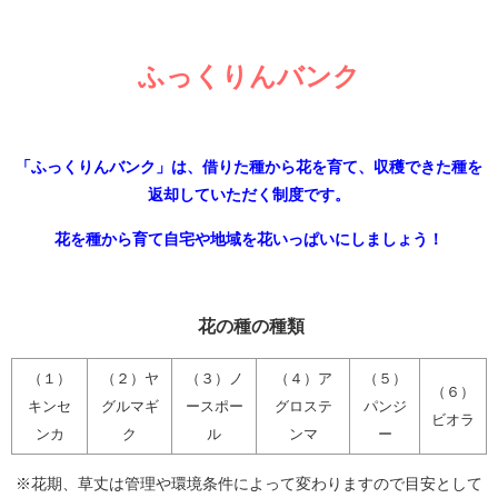
ふっくりんバンク
「ふっくりんバンク」は、借りた種から花を育て、収穫できた種を
返却していただく制度です。
花を種から育て自宅や地域を花いっぱいにしましょう！
花の種の種類
（１）
（２）ヤ
（３）ノ
（４）ア
（５）
（６）
キンセ
グルマギ
ースポー
グロステ
パンジ
ビオラ
ンカ
ク
ル
ンマ
ー
※花期、草丈は管理や環境条件によって変わりますので目安として