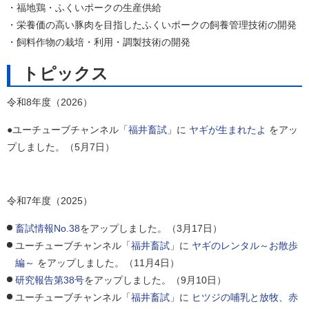
・福地鶏・ふくいポークの生産供給
・栄養価の高い豚肉を目指したふくいポークの飼養管理技術の開発
・飼料作物の栽培・利用・調製技術の開発
トピックス
令和8年度（2026）
●ユーチューブチャンネル「
福井畜試
」に
ヤギが生まれたよ
をアッ
プしました。（5月7日）
令和7年度（2025）
畜試情報No.38
をアップしました。（3月17日）
ユーチューブチャンネル「
福井畜試
」に
ヤギのレンタル～お散歩
編～
をアップしました。（11月4日）
研究報告第38号
をアップしました。（9月10日）
ユーチューブチャンネル「
福井畜試
」に
ヒツジの哺乳と放牧
、
赤