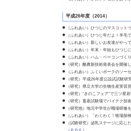
平成26年度（2014）
（ふれあい）ひつじのマスコットづ
（ふれあい）ひつじ年だよ！羊毛で
（ふれあい）新しいお友達がやって
（ふれあい）年末・年始もひつじに
（ふれあい）ハム・ベーコンづくり
（研究）酪農新技術発表会を開催し
（ふれあい）ふくいポークのソーセ
（研究）平成26年度公設試試験研
（研究）県立大学の生物生産実習見
（研究）”きのこフェア”で三ツ星若
（研究）畜産試験場でバイテク技術
（研究他）地元中学生が職場研修を
（ふれあい）「わくわく！牧場探検
（試験研究）泌乳ステージに応じた
（
ＰＤＦ
）