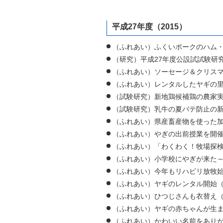
平成27年度（2015）
（ふれあい）ふくいポークのハム・
（研究）平成27年度公設試試験研
（ふれあい）ソーセージ＆クリスマ
（ふれあい）レンタルしたヤギの里
（試験研究）新地鶏候補鶏の農家実
（試験研究）乳牛の夏バテ防止の新
（ふれあい）県産畜産物を使った加
（ふれあい）やぎの出前授業を開催！
（ふれあい）「わくわく！牧場探検
（ふれあい）小学校にやぎが来た～
（ふれあい）今年もリハビリ放牧始
（ふれあい）ヤギのレンタル開始（
（ふれあい）ひつじさんも衣替え（
（ふれあい）ヤギの赤ちゃんが生ま
（ふれあい）かわいい名前をありが