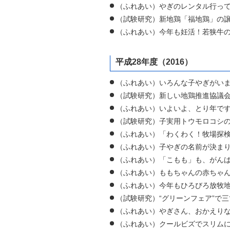
（ふれあい）やぎのレンタル行って
（試験研究）新地鶏「福地鶏」の譲
（ふれあい）今年も妊活！若狭牛の
平成28年度（2016）
（ふれあい）いろんな子やぎがいま
（試験研究）新しい地鶏推進協議会
（ふれあい）いよいよ、とり年です
（試験研究）子実用トウモロコシの
（ふれあい）「わくわく！牧場探検
（ふれあい）子やぎの名前が決まり
（ふれあい）「こもも」も、がんば
（ふれあい）ももちゃんの赤ちゃん
（ふれあい）今年もひろびろ放牧地
（試験研究）“グリーンフェア”で三
（ふれあい）やぎさん、おかえりな
（ふれあい）クールビズでスリムに