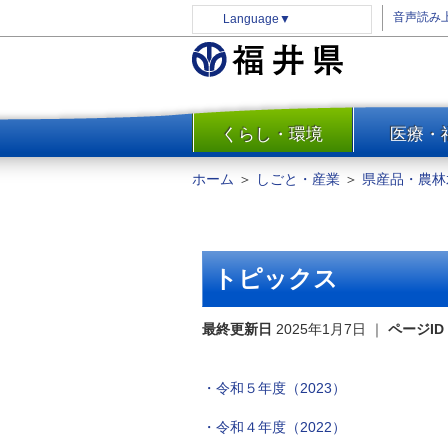
音声読み
Language
▼
くらし・環境
医療・
一覧
防災
ホーム
＞
しごと・産業
＞
県産品・農林
安全安心
消費・生活
水道・エネルギー
トピックス
住まい・土地
環境問題・廃棄物対策・リサ
最終更新日
2025年1月7日
｜
ページID
イクル
まちづくり
・令和５年度（2023）
交通・道路
・令和４年度（2022）
河川・砂防・港湾