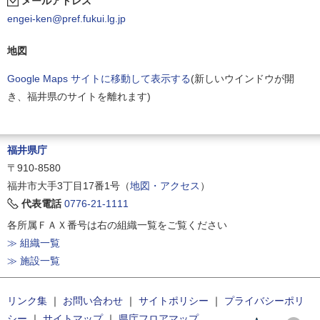
メールアドレス
engei-ken@pref.fukui.lg.jp
地図
Google Maps サイトに移動して表示する
(新しいウインドウが開
き、福井県のサイトを離れます)
福井県庁
〒910-8580
福井市大手3丁目17番1号（
地図・アクセス
）
代表電話
0776-21-1111
各所属ＦＡＸ番号は右の組織一覧をご覧ください
≫ 組織一覧
≫ 施設一覧
リンク集
｜
お問い合わせ
｜
サイトポリシー
｜
プライバシーポリ
シー
｜
サイトマップ
｜
県庁フロアマップ