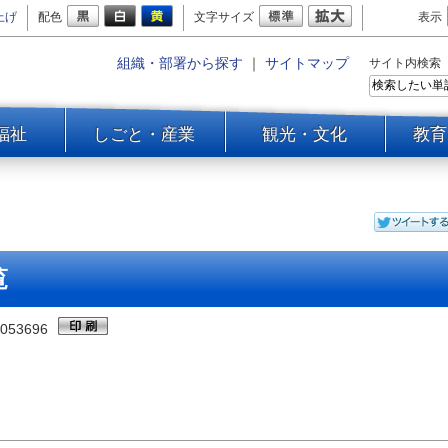
上げ
配色
文字サイズ
表示
組織・部署から探す
｜
サイトマップ
サイト内検索
福祉
しごと・産業
観光・文化
教育
覧
053696