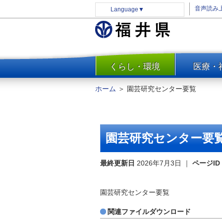
音声読み
Language
▼
くらし・環境
医療・
一覧
防災
ホーム
＞
園芸研究センター要覧
安全安心
消費・生活
水道・エネルギー
園芸研究センター要
住まい・土地
環境問題・廃棄物対策・リサ
最終更新日
2026年7月3日
｜
ページID
イクル
まちづくり
園芸研究センター要覧
交通・道路
関連ファイルダウンロード
河川・砂防・港湾