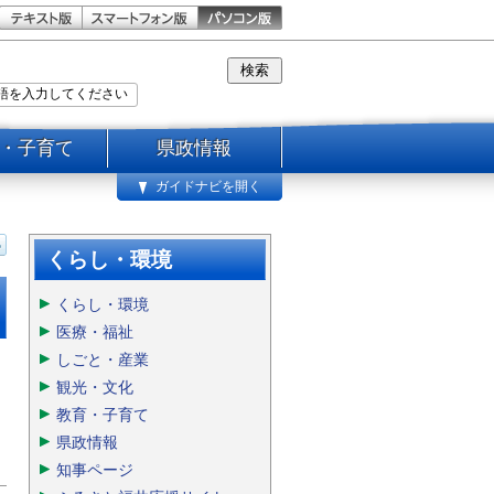
・子育て
県政情報
ガイドナビを開く
くらし・環境
くらし・環境
医療・福祉
しごと・産業
観光・文化
教育・子育て
県政情報
知事ページ