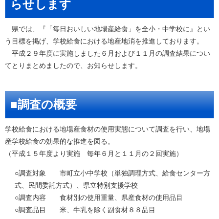
らせします
県では、『「毎日おいしい地場産給食」を全小・中学校に』とい
う目標を掲げ、学校給食における地産地消を推進しております。
平成２９年度に実施しました６月および１１月の調査結果につい
てとりまとめましたので、お知らせします。
■調査の概要
学校給食における地場産食材の使用実態について調査を行い、地場
産学校給食の効果的な推進を図る。
（平成１５年度より実施 毎年６月と１１月の２回実施）
○調査対象 市町立小中学校（単独調理方式、給食センター方
式、民間委託方式）、県立特別支援学校
○調査内容 食材別の使用重量、県産食材の使用品目
○調査品目 米、牛乳を除く副食材８８品目