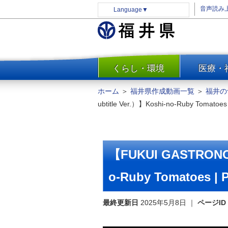
音声読み
Language
▼
くらし・環境
医療・
一覧
防災
ホーム
＞
福井県作成動画一覧
＞
福井の
安全安心
ubtitle Ver.）】Koshi-no-Ruby Tomatoes 
消費・生活
水道・エネルギー
住まい・土地
【FUKUI GASTRONOM
環境問題・廃棄物対策・リサ
イクル
o-Ruby Tomatoes | 
まちづくり
最終更新日
2025年5月8日
｜
ページID
交通・道路
河川・砂防・港湾