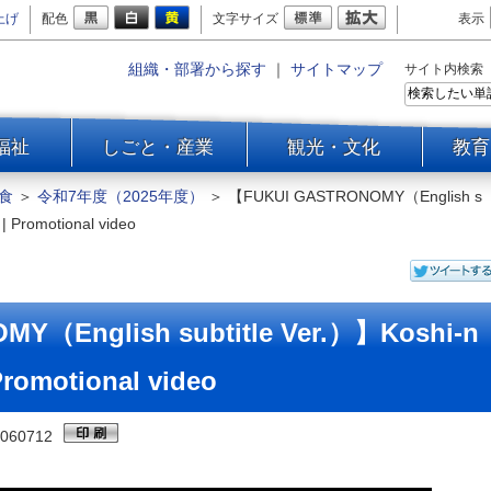
上げ
配色
文字サイズ
表示
組織・部署から探す
｜
サイトマップ
サイト内検索
福祉
しごと・産業
観光・文化
教育
食
＞
令和7年度（2025年度）
＞
【FUKUI GASTRONOMY（English s
| Promotional video
Y（English subtitle Ver.）】Koshi-n
Promotional video
060712