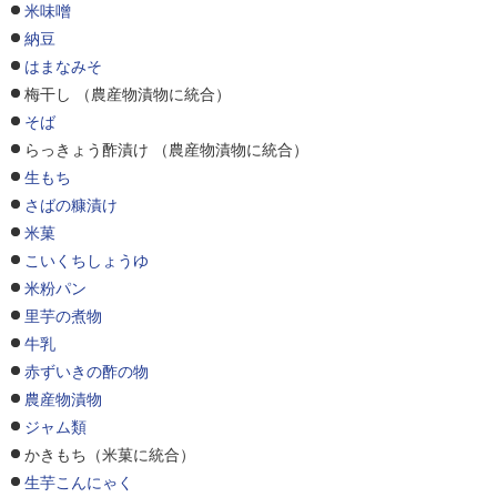
米味噌
納豆
はまなみそ
梅干し （農産物漬物に統合）
そば
らっきょう酢漬け （農産物漬物に統合）
生もち
さばの糠漬け
米菓
こいくちしょうゆ
米粉パン
里芋の煮物
牛乳
赤ずいきの酢の物
農産物漬物
ジャム類
かきもち（米菓に統合）
生芋こんにゃく