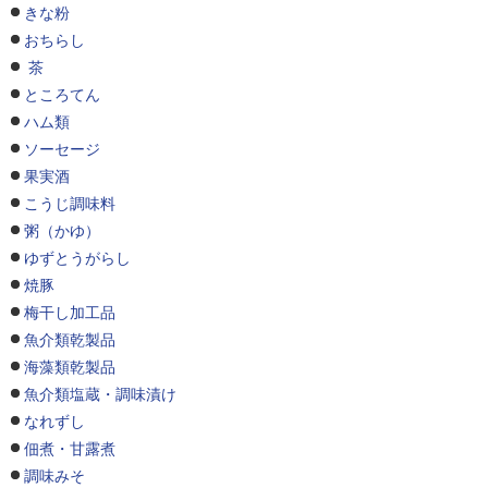
きな粉
おちらし
茶
ところてん
ハム類
ソーセージ
果実酒
こうじ調味料
粥（かゆ）
ゆずとうがらし
焼豚
梅干し加工品
魚介類乾製品
海藻類乾製品
魚介類塩蔵・調味漬け
なれずし
佃煮・甘露煮
調味みそ