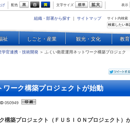
上げ
配色
文字サイズ
表示
組織・部署から探す
｜
サイトマップ
サイト内検索
福祉
しごと・産業
観光・文化
教育
産学官連携・技術開発
＞
ふくい衛星運用ネットワーク構築プロジェク
トワーク構築プロジェクトが始動
ID
050949
ク構築プロジェクト（ＦＵＳＩＯＮプロジェクト）