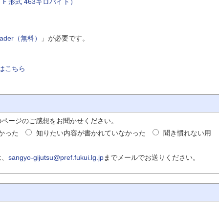
ＤＦ形式 463キロバイト）
Reader（無料）
」が必要です。
はこちら
のページのご感想をお聞かせください。
かった
知りたい内容が書かれていなかった
聞き慣れない用
は、
sangyo-gijutsu@pref.fukui.lg.jp
までメールでお送りください。