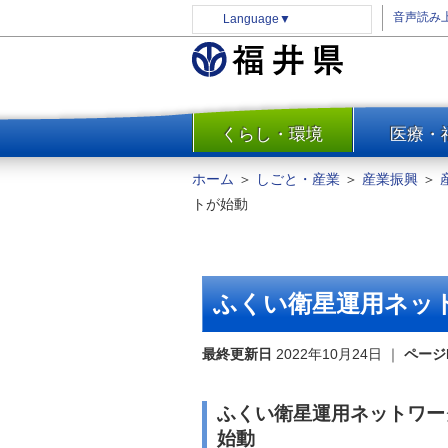
音声読み
Language
▼
くらし・環境
医療・
一覧
防災
ホーム
＞
しごと・産業
＞
産業振興
＞
安全安心
トが始動
消費・生活
水道・エネルギー
住まい・土地
ふくい衛星運用ネッ
環境問題・廃棄物対策・リサ
イクル
最終更新日
2022年10月24日
｜
ページ
まちづくり
交通・道路
ふくい衛星運用ネットワー
河川・砂防・港湾
始動