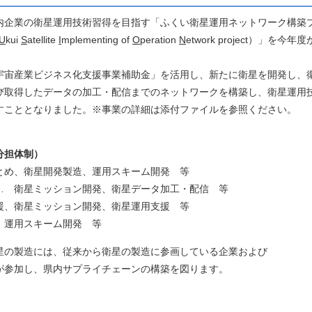
企業の衛星運用技術習得を目指す「ふくい衛星運用ネットワーク構築
U
kui
S
atellite
I
mplementing of
O
peration
N
etwork project）」を今年度
宙産業ビジネス化支援事業補助金」を活用し、新たに衛星を開発し、
び取得したデータの加工・配信までのネットワークを構築し、衛星運用
すこととなりました。※事業の詳細は添付ファイルを参照ください。
分担体制）
、衛星開発製造、運用スキーム開発 等
衛星ミッション開発、衛星データ加工・配信 等
星ミッション開発、衛星運用支援 等
運用スキーム開発 等
製造には、従来から衛星の製造に参画している企業および
加し、県内サプライチェーンの構築を図ります。