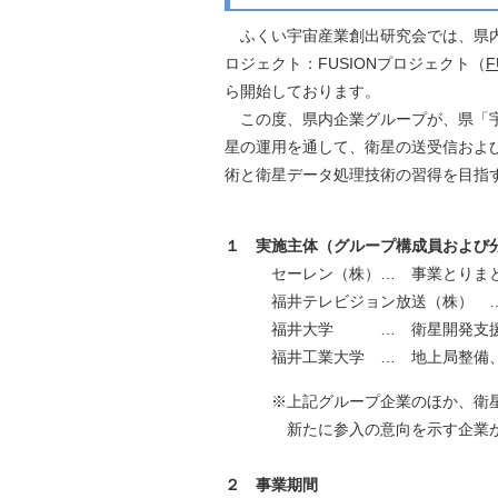
自然
ふくい宇宙産業創出研究会では、県内
ロジェクト：FUSIONプロジェクト（
F
ら開始しております。
この度、県内企業グループが、県「宇
星の運用を通して、衛星の送受信およ
術と衛星データ処理技術の習得を目指
１ 実施主体（グループ構成員および
セーレン（株）… 事業とりまとめ
福井テレビジョン放送（株） … 
福井大学 … 衛星開発支援、衛
福井工業大学 … 地上局整備、
※上記グループ企業のほか、衛星の
新たに参入の意向を示す企業が参
２ 事業期間