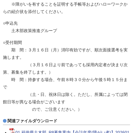
※障がいを有することを証明する手帳等およびハローワークか
らの紹介状を添付してください。
○申込先
土木部政策推進グループ
○受付期間
期 間：３月１６日（月）消印有効ですが、順次面接選考を実
施します。
（３月１６日より前であっても採用内定者が決まり次
第、募集を終了します。）
時 間：持参する場合、午前８時３０分から午後５時１５分ま
で
（土・日、祝休日は除く。ただし、所属によっては閉
館日等が異なる場合がございます
ので、ご注意ください。）
関連ファイルダウンロード
01 福井県土木部_R8募集案内【会計年度(障がい者)】202601