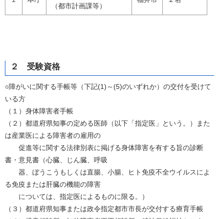
（都市計画課等）
２ 受験資格
○障がいに関する手帳等（下記(1)～(5)のいずれか）の交付を受けて
いる方
（１）身体障害者手帳
（２）都道府県知事の定める医師（以下「指定医」という。）また
は産業医による障害者の雇用の
促進等に関する法律別表に掲げる身体障害を有する旨の診断
書・意見書（心臓、じん臓、呼吸
器、ぼうこうもしくは直腸、小腸、ヒト免疫不全ウイルスによ
る免疫または肝臓の機能の障害
については、指定医によるものに限る。）
（３）都道府県知事または政令指定都市市長が交付する療育手帳