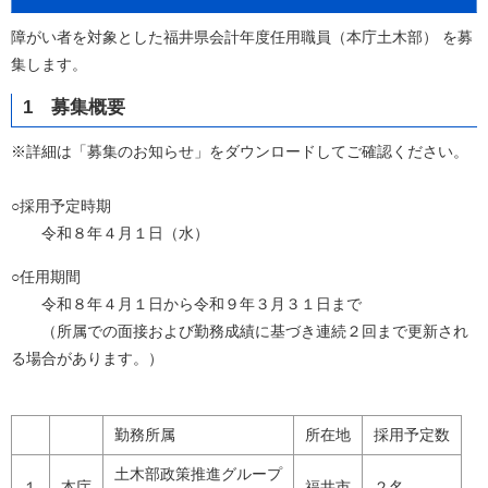
障がい者を対象とした福井県会計年度任用職員（本庁土木部） を募
集します。
1 募集概要
※詳細は「募集のお知らせ」をダウンロードしてご確認ください。
○採用予定時期
令和８年４月１日（水）
○任用期間
令和８年４月１日から令和９年３月３１日まで
（所属での面接および勤務成績に基づき連続２回まで更新され
る場合があります。）
勤務所属
所在地
採用予定数
土木部政策推進グループ
１
本庁
福井市
２名