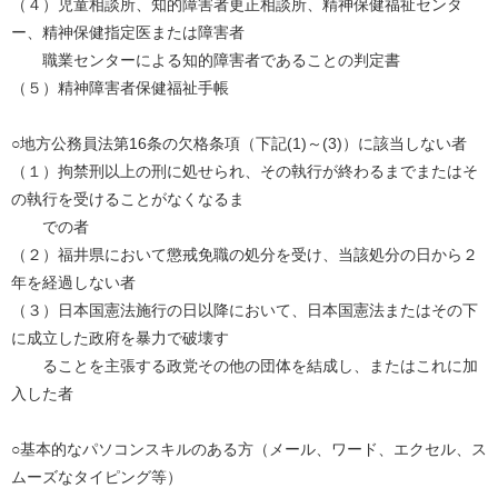
（４）児童相談所、知的障害者更正相談所、精神保健福祉センタ
ー、精神保健指定医または障害者
職業センターによる知的障害者であることの判定書
（５）精神障害者保健福祉手帳
○地方公務員法第16条の欠格条項（下記(1)～(3)）に該当しない者
（１）拘禁刑以上の刑に処せられ、その執行が終わるまでまたはそ
の執行を受けることがなくなるま
での者
（２）福井県において懲戒免職の処分を受け、当該処分の日から２
年を経過しない者
（３）日本国憲法施行の日以降において、日本国憲法またはその下
に成立した政府を暴力で破壊す
ることを主張する政党その他の団体を結成し、またはこれに加
入した者
○基本的なパソコンスキルのある方（メール、ワード、エクセル、ス
ムーズなタイピング等）