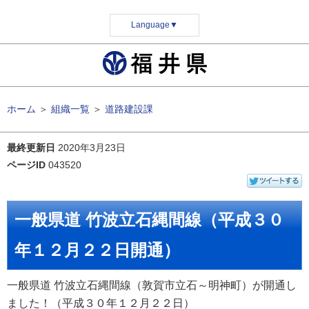
Language
▼
ホーム
＞
組織一覧
＞
道路建設課
最終更新日
2020年3月23日
ページID
043520
一般県道 竹波立石縄間線（平成３０
年１２月２２日開通）
一般県道 竹波立石縄間線（敦賀市立石～明神町）が開通し
ました！（平成３０年１２月２２日）