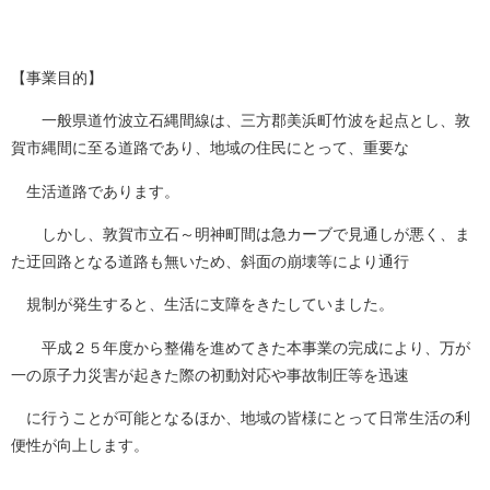
【事業目的】
一般県道竹波立石縄間線は、三方郡美浜町竹波を起点とし、敦
賀市縄間に至る道路であり、地域の住民にとって、重要な
生活道路であります。
しかし、敦賀市立石～明神町間は急カーブで見通しが悪く、ま
た迂回路となる道路も無いため、斜面の崩壊等により通行
規制が発生すると、生活に支障をきたしていました。
平成２５年度から整備を進めてきた本事業の完成により、万が
一の原子力災害が起きた際の初動対応や事故制圧等を迅速
に行うことが可能となるほか、地域の皆様にとって日常生活の利
便性が向上します。