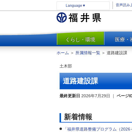
音声読み
Language
▼
くらし・環境
医療・
一覧
防災
ホーム
＞
所属情報一覧
＞
道路建設課
安全安心
土木部
消費・生活
水道・エネルギー
道路建設課
住まい・土地
環境問題・廃棄物対策・リサ
最終更新日
2026年7月29日
｜
ページI
イクル
まちづくり
新着情報
交通・道路
河川・砂防・港湾
「福井県道路整備プログラム（2026