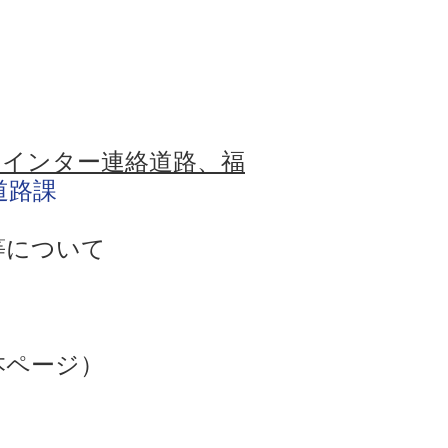
岡インター連絡道路、福
道路課
等について
本ページ）