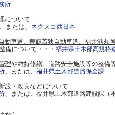
務所
理
について
、または、
ネクスコ西日本
自動車道、舞鶴若狭自動車道、福井港丸
整備
について・・・
福井県土木部高規格
管理
や維持修繕、道路安全施設等の整備
所
、または、
福井県土木部道路保全課
新設・改良
などについて
所
、または、福井県土木部道路建設課（
はなし