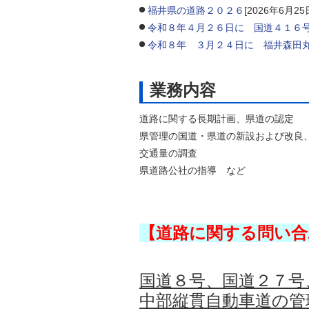
福井県の道路２０２６
[2026年6月25
自然
令和８年４月２６日に 国道４１６
令和８年 ３月２４日に 福井森田
業務内容
道路に関する長期計画、県道の認定
県管理の国道・県道の新設および改良
交通量の調査
県道路公社の指導 など
【道路に関する問い
国道８号、国道２７号
中部縦貫自動車道の管