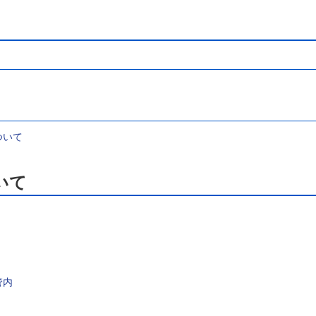
）
ついて
いて
管内