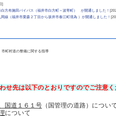
日]
号白方布施田バイパス（福井市白方町～波寄町） が開通しました！
[2
丸岡線（福井市栗森２丁目から坂井市春江町境為 ）が開通しました！
[2
、市町村道の整備に関する指導
合わせ先は以下のとおりですのでご注意く
、国道１６１号
（国管理の道路）につい
理
について