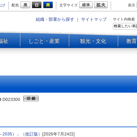
上げ
配色
文字サイズ
表示
組織・部署から探す
｜
サイトマップ
サイト内検索
福祉
しごと・産業
観光・文化
教育
D
D023300
～2035）」（改訂版）
[2026年7月24日]