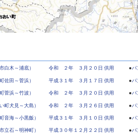
賀市白木～浦底） 令和 ２年 ３月２０日 供用
●
パ
浜町佐田～菅浜） 平成３１年 ３月１７日 供用
●
パ
浜町菅浜～竹波） 令和 ２年 ３月２０日 供用
●
パ
い町犬見～大島） 令和 ２年 ３月２６日 供用
●
パ
町音海～小黒飯） 平成３１年 ３月１０日 供用
●
パ
市立石～明神町） 平成３０年１２月２２日 供用
●
パ