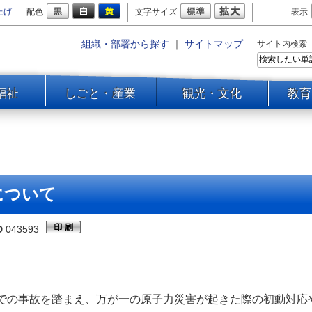
上げ
配色
文字サイズ
表示
組織・部署から探す
｜
サイトマップ
サイト内検索
福祉
しごと・産業
観光・文化
教育
について
D
043593
の事故を踏まえ、万が一の原子力災害が起きた際の初動対応