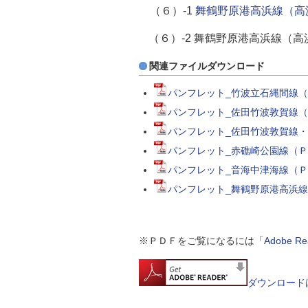
（６）-1
舞鶴野原港高浜線（高
（６）-2 舞鶴野原港高浜
関連ファイルダウンロード
パンフレット_竹波立石縄間線（立
パンフレット_佐田竹波敦賀線（
パンフレット_佐田竹波敦賀線・竹
パンフレット_赤礁崎公園線（ＰＤ
パンフレット_音海中津海線（ＰＤ
パンフレット_舞鶴野原港高浜線（
※ＰＤＦをご覧になるには「
Adobe 
ダウンロード