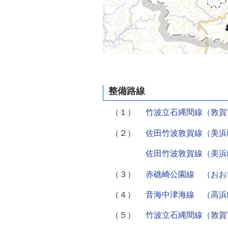
整備路線
（１）
竹波立石縄間線（敦
（２）
佐田竹波敦賀線（美
佐田竹波敦賀線（美
（３）
赤礁崎公園線 （おお
（４）
音海中津海線 （高浜
（５）
竹波立石縄間線（敦賀