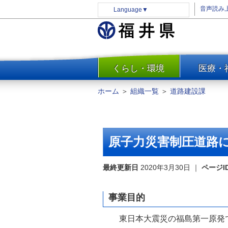
音声読み
Language
▼
くらし・環境
医療・
一覧
防災
ホーム
＞
組織一覧
＞
道路建設課
安全安心
消費・生活
水道・エネルギー
原子力災害制圧道路
住まい・土地
環境問題・廃棄物対策・リサ
最終更新日
2020年3月30日
｜
ページI
イクル
まちづくり
事業目的
交通・道路
東日本大震災の福島第一原発で
河川・砂防・港湾