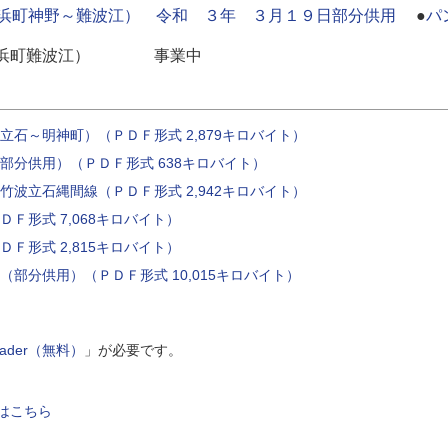
浜町神野～難波江） 令和 ３年 ３月１９日部分供用
●
パ
線（高浜町難波江） 事業中
石～明神町）（ＰＤＦ形式 2,879キロバイト）
部分供用）（ＰＤＦ形式 638キロバイト）
波立石縄間線（ＰＤＦ形式 2,942キロバイト）
Ｆ形式 7,068キロバイト）
Ｆ形式 2,815キロバイト）
部分供用）（ＰＤＦ形式 10,015キロバイト）
Reader（無料）
」が必要です。
はこちら