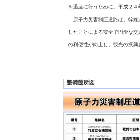
自然
を迅速に
行うために、
平成２４
原子力災害制圧道路は、幹線道
した
こと
による安全
で円滑な交
の利便性が向上
し、観光の振
興
整備箇所図