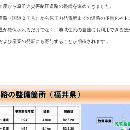
年度から原子力災害制圧道路の整備を進めてきました。
路（国道２７号）から原子力発電所までの道路の多重化やト
通が
確保されるだけでなく、地域住民の避難にも利用できるほ
および産業の発展にも寄
与することが期待されます 。