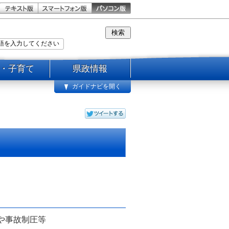
・子育て
県政情報
ガイドナビを開く
や事故制圧等