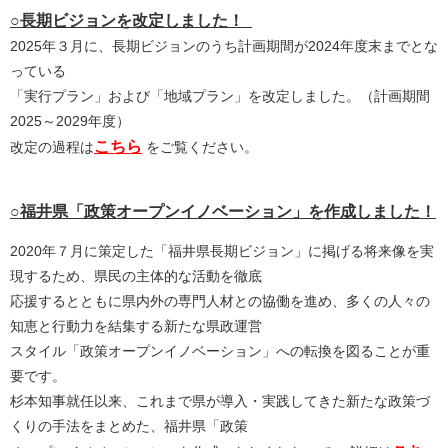
○長期ビジョンを改定しました
！
2025年３月に、長期ビジョンのうち計画期間が2024年度末までとな
っている
「実行プラン」および「地域プラン」を改定しました。（計画期間
2025～2029年度）
こちら
改定の過程は
をご覧ください。
○福井県「政策オープンイノベーション」を作成しました！
2020年７月に策定した「福井県長期ビジョン」に掲げる将来像を実
現するため、県民の主体的な活動を徹底
応援するとともに県内外の専門人材との協働を進め、多くの人々の
知恵と行動力を結集する新たな県政運営
スタイル「政策オープンイノベーション」への転換を図ることが重
要です。
杉本知事就任以来、これまで県が導入・実践してきた新たな政策づ
くりの手法をまとめた、福井県「政策