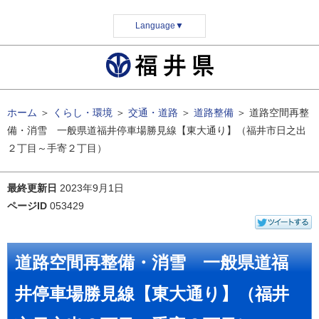
Language
▼
ホーム
＞
くらし・環境
＞
交通・道路
＞
道路整備
＞
道路空間再整
備・消雪 一般県道福井停車場勝見線【東大通り】（福井市日之出
２丁目～手寄２丁目）
最終更新日
2023年9月1日
ページID
053429
道路空間再整備・消雪 一般県道福
井停車場勝見線【東大通り】（福井