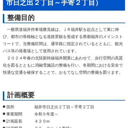
市日之出２丁目～手寄２丁目）
整備目的
一般県道福井停車場勝見線は、ＪＲ福井駅を起点として東に伸
び、都市の骨格軸となる道路景観を形成する県都福井のメインスト
リートで、当整備区間は、通学路に指定されているとともに、観光
バス等の発着場として使用されています。
２０２４年春の北陸新幹線福井開業にあわせて、歩行空間の高質
化を図るとともに消融雪施設の整備を行い、冬期間における安全で
快適な交通を確保することで、おもてなし空間の整備を図ります。
計画概要
箇所 福井市日之出２丁目～手寄２丁目
事業期間 令和５年度～
計画延長 ４２０m