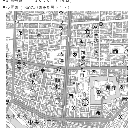
計画幅員 ３６．０m（４車線）
位置図（下記の地図を参照下さい ）