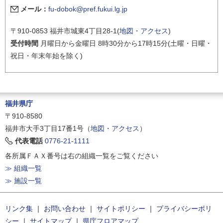
メール：
fu-dobok@pref.fukui.lg.jp
〒910-0853 福井市城東4丁目28-1(
地図・アクセス
)
受付時間
月曜日から金曜日 8時30分から17時15分(土曜・日曜・
祝日・年末年始を除く)
福井県庁
〒910-8580
福井市大手3丁目17番1号（
地図・アクセス
）
代表電話
0776-21-1111
各所属ＦＡＸ番号は右の組織一覧をご覧ください
≫ 組織一覧
≫ 施設一覧
リンク集
｜
お問い合わせ
｜
サイトポリシー
｜
プライバシーポリ
シー
｜
サイトマップ
｜
県庁フロアマップ