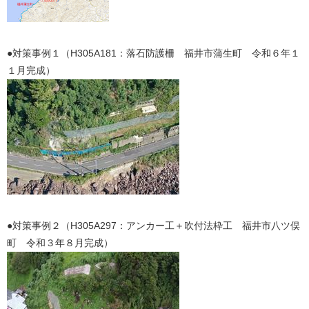
●対策事例１（H305A181：落石防護柵 福井市蒲生町 令和６年１
１月完成）
●対策事例２（H305A297：アンカー工＋吹付法枠工 福井市八ツ俣
町 令和３年８月完成）