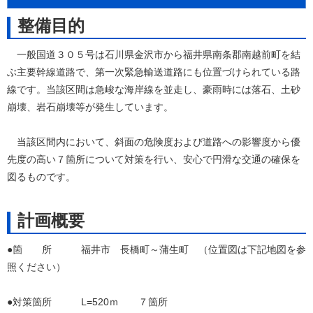
整備目的
一般国道３０５号は石川県金沢市から福井県南条郡南越前町を結
ぶ主要幹線道路で、第一次緊急輸送道路にも位置づけられている路
線です。当該区間は急峻な海岸線を並走し、豪雨時には落石、土砂
崩壊、岩石崩壊等が発生しています。
当該区間内において、斜面の危険度および道路への影響度から優
先度の高い７箇所について対策を行い、安心で円滑な交通の確保を
図るものです。
計画概要
●箇 所 福井市 長橋町～蒲生町 （位置図は下記地図を参
照ください）
●対策箇所 L=520ｍ ７箇所