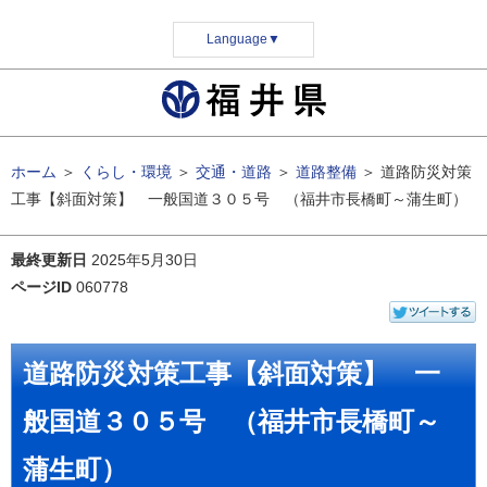
Language
▼
ホーム
＞
くらし・環境
＞
交通・道路
＞
道路整備
＞
道路防災対策
工事【斜面対策】 一般国道３０５号 （福井市長橋町～蒲生町）
最終更新日
2025年5月30日
ページID
060778
道路防災対策工事【斜面対策】 一
般国道３０５号 （福井市長橋町～
蒲生町）