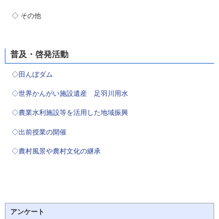
◇ その他
普及・啓発活動
◇
田んぼダム
◇世界かんがい施設遺産 足羽川用水
◇農業水利施設等を活用した地域振興
◇出前授業の開催
◇農村風景や農村文化の継承
アンケート