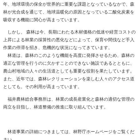
年、地球環境の保全が世界的に重要な課題となっているなかで、森
林が光合成を通じて、地球温暖化の原因となっている二酸化炭素を
吸収する機能に関心が高まっています。
しかし、 森林は今、長期にわたる木材価格の低迷や経営コストの
上昇による林業の採算性の悪化などによって、保育や間伐など手入
作業の停滞を招き、危機的な状況になってきています。
林道は、森林のこのような機能を高度に発揮させるため、森林の
適正な管理を行うのに欠かすことのできない施設であるとともに、
農山村地域の人々の生活道としても重要な役割を果たしています。
また、近年では、森林レクリェーションを楽しむ人々のアクセス道
としても。その利用が高まっています。
福井農林総合事務所は、林業の成長産業化と森林の適切な管理の
両立を目指し、林道整備の推進に取り組んでいます。
林道事業の詳細につきましては、林野庁ホームページをご覧くだ
さい。