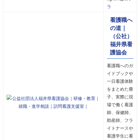
ラ
看護職へ
の道｜
（公社）
福井県看
護協会
看護職へのガ
イドブックや
一日看護体験
をまとめた冊
子、実際に現
場で働く看護
師、保健師、
助産師、フラ
イトナースや
看護学生に看