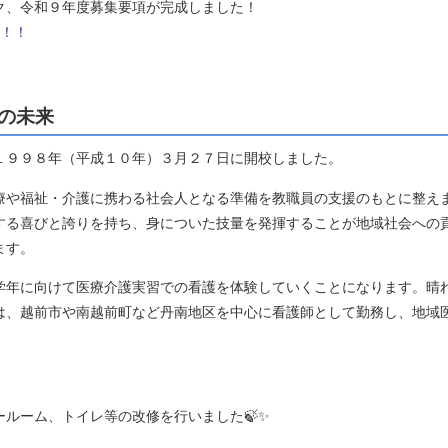
ク、令和９年度募集要項が完成しました！
す！！
の未来
１９９８年（平成１０年）３月２７日に開校しました。
療や福祉・介護に携わる社会人となる準備を教職員の支援のもとに整え
する喜びと誇りを持ち、身についた技量を発揮することが地域社会への
ます。
学年に向けて医療介護実習での看護を体験していくことになります。晴
は、越前市や南越前町など丹南地区を中心に看護師として勤務し、地域
ルーム、トイレ等の改修を行いました🍃✨