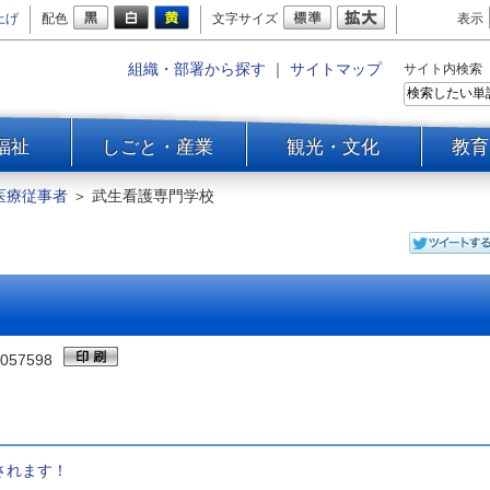
上げ
配色
文字サイズ
表示
組織・部署から探す
｜
サイトマップ
サイト内検索
福祉
しごと・産業
観光・文化
教育
医療従事者
＞
武生看護専門学校
057598
催されます！