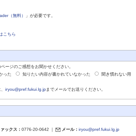
Reader（無料）
」が必要です。
はこちら
のページのご感想をお聞かせください。
かった
知りたい内容が書かれていなかった
聞き慣れない用
は、
iryou@pref.fukui.lg.jp
までメールでお送りください。
ファックス：
0776-20-0642
｜
メール：
iryou@pref.fukui.lg.jp