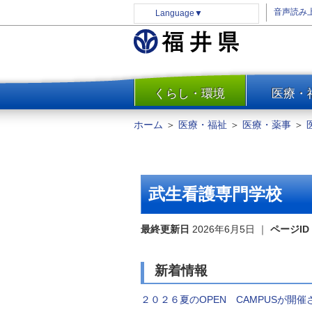
音声読み
Language
▼
くらし・環境
医療・
一覧
防災
ホーム
＞
医療・福祉
＞
医療・薬事
＞
安全安心
消費・生活
水道・エネルギー
武生看護専門学校
住まい・土地
環境問題・廃棄物対策・リサ
最終更新日
2026年6月5日
｜
ページID
イクル
まちづくり
新着情報
交通・道路
２０２６夏のOPEN CAMPUSが開
河川・砂防・港湾