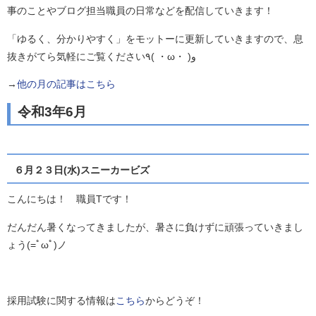
事のことやブログ担当職員の日常などを配信していきます！
「ゆるく、分かりやすく」をモットーに更新していきますので、息
抜きがてら気軽にご覧ください٩( ・ω・ )و
→
他の月の記事はこちら
令和3年6月
６月２３日(水)スニーカービズ
こんにちは！ 職員Tです！
だんだん暑くなってきましたが、暑さに負けずに頑張っていきまし
ょう(=ﾟωﾟ)ノ
採用試験に関する情報は
こちら
からどうぞ！