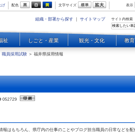
上げ
配色
文字サイズ
表示
組織・部署から探す
｜
サイトマップ
サイト内検索
福祉
しごと・産業
観光・文化
教育
＞
職員採用試験
＞
福井県採用情報
D
052729
情報はもちろん、県庁内の仕事のことやブログ担当職員の日常などを配