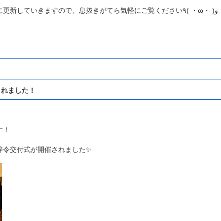
「ゆるく、分かりやすく」をモットーに更新していきますので、息抜きがてら気軽にご覧ください٩( ・ω・ )و
されました！
す！
辞令交付式が開催されました✨