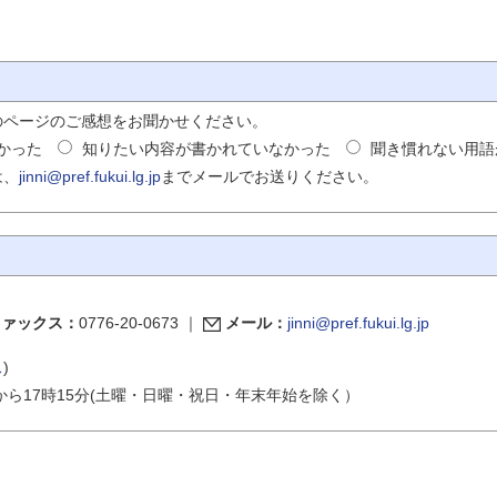
のページのご感想をお聞かせください。
かった
知りたい内容が書かれていなかった
聞き慣れない用語
は、
jinni@pref.fukui.lg.jp
までメールでお送りください。
ファックス：
0776-20-0673
｜
メール：
jinni@pref.fukui.lg.jp
ス
)
から17時15分(土曜・日曜・祝日・年末年始を除く）