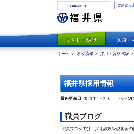
音声読み
Language
▼
くらし・環境
医療・
一覧
防災
ホーム
＞
県政情報
＞
採用・資格試験
安全安心
消費・生活
水道・エネルギー
福井県採用情報
住まい・土地
環境問題・廃棄物対策・リサ
最終更新日
2023年4月26日
｜
ページI
イクル
まちづくり
職員ブログ
交通・道路
職員ブログでは、採用試験や説明会の
河川・砂防・港湾