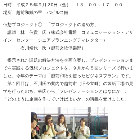
日時：平成２５年９月２0日（金） １３：００～１７：００
場所：越前和紙の里 パピルス館
仮想プロジェクト① 「プロジェクトの進め方」
講師 林 信貴 氏（株式会社電通 コミュニケーション・デザ
イン・センター シニアプランニングディレクター）
石川靖代 氏（越前女紙倶楽部）
提示された課題の解決方法を企画立案し、プレゼンテーションま
でを実践する仮想プロジェクトを、９月から５回シリーズで行いま
した。今年のテーマは「越前和紙を使ったビジネスプラン」です。
第１回目は、石川氏の案内で越前市（旧今立町）の製紙工場の見
学を行ったのち、林氏から「プレゼンテーションとはなにか」、
「どのように企画を作っていけばよいか」の講義を受けました。