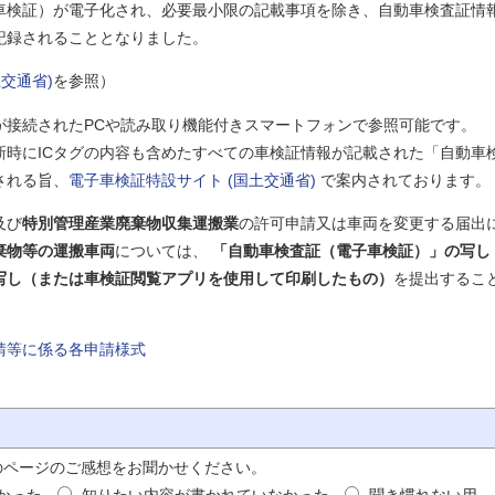
車検証）が電子化され、必要最小限の記載事項を除き、自動車検査証情
記録されることとなりました。
交通省)
を参照）
ダが接続されたPCや読み取り機能付きスマートフォンで参照可能です。
新時にICタグの内容も含めたすべての車検証情報が記載された「自動車
される旨、
電子車検証特設サイト (国土交通省)
で案内されております。
及び
特別管理産業廃棄物収集運搬業
の許可申請又は車両を変更する届出
棄物等の運搬車両
については、
「自動車検査証（電子車検証）」の写し
写し（または車検証閲覧アプリを使用して印刷したもの）
を提出するこ
。
請等に係る各申請様式
のページのご感想をお聞かせください。
かった
知りたい内容が書かれていなかった
聞き慣れない用