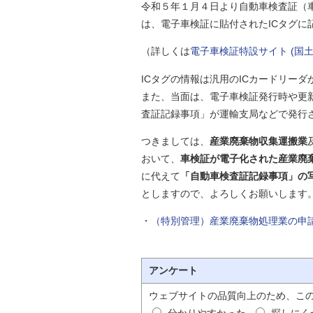
令和５年１月４日より自動車検査証（
自然
は、電子車検証に貼付されたICタグに
（詳しくは
電子車検証特設サイト (国土
ICタグの情報は汎用のICカードリー
また、当面は、電子車検証発行時や更
査証記録事項」が運輸支局などで発行
つきましては、
産業廃棄物収集運搬業
おいて、
車検証が電子化された産業廃
に代えて
「自動車検査証記録事項」の
としますので、よろしくお願いします
・
（特別管理）産業廃棄物処理業の申
アンケート
ウェブサイトの品質向上のため、こ
分かりやすかった
探しにく