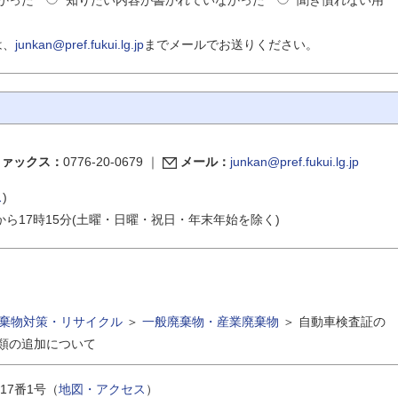
は、
junkan@pref.fukui.lg.jp
までメールでお送りください。
ファックス：
0776-20-0679
｜
メール：
junkan@pref.fukui.lg.jp
ス
)
から17時15分(土曜・日曜・祝日・年末年始を除く)
棄物対策・リサイクル
＞
一般廃棄物・産業廃棄物
＞
自動車検査証の
類の追加について
17番1号（
地図・アクセス
）