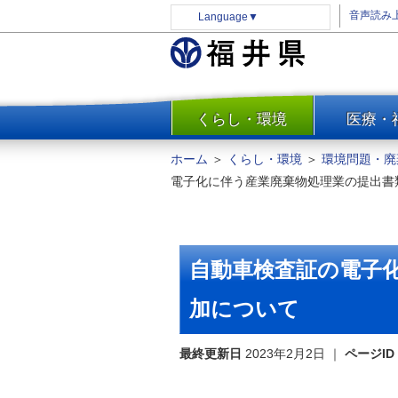
音声読み
Language
▼
くらし・環境
医療・
一覧
防災
ホーム
＞
くらし・環境
＞
環境問題・廃
安全安心
電子化に伴う産業廃棄物処理業の提出書
消費・生活
水道・エネルギー
住まい・土地
自動車検査証の電子
環境問題・廃棄物対策・リサ
イクル
加について
まちづくり
最終更新日
2023年2月2日
｜
ページID
交通・道路
河川・砂防・港湾