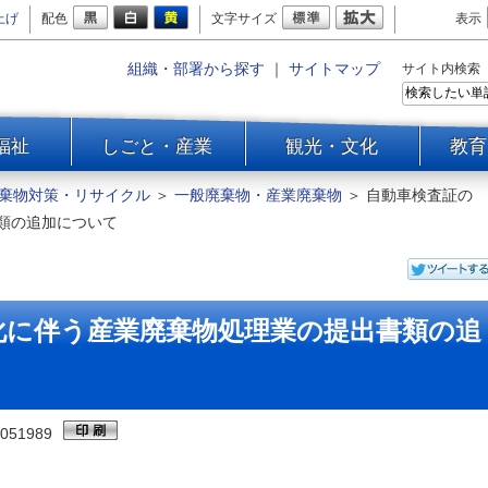
上げ
配色
文字サイズ
表示
組織・部署から探す
｜
サイトマップ
サイト内検索
福祉
しごと・産業
観光・文化
教育
棄物対策・リサイクル
＞
一般廃棄物・産業廃棄物
＞
自動車検査証の
類の追加について
化に伴う産業廃棄物処理業の提出書類の追
051989