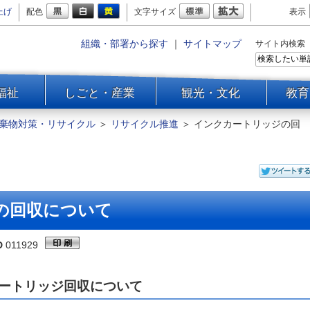
上げ
配色
文字サイズ
表示
組織・部署から探す
｜
サイトマップ
サイト内検索
福祉
しごと・産業
観光・文化
教育
棄物対策・リサイクル
＞
リサイクル推進
＞
インクカートリッジの回
の回収について
D
011929
ートリッジ回収について