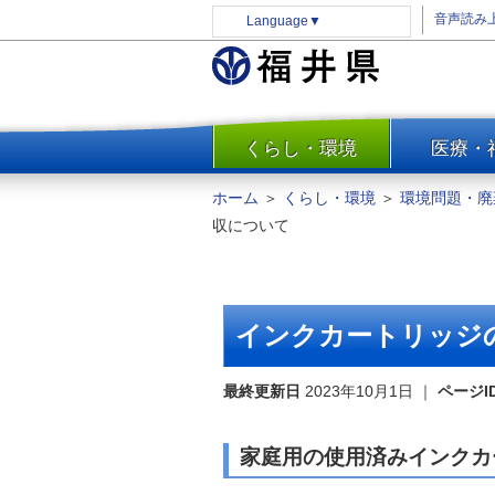
音声読み
Language
▼
くらし・環境
医療・
一覧
防災
ホーム
＞
くらし・環境
＞
環境問題・廃
安全安心
収について
消費・生活
水道・エネルギー
住まい・土地
インクカートリッジ
環境問題・廃棄物対策・リサ
イクル
最終更新日
2023年10月1日
｜
ページI
まちづくり
交通・道路
家庭用の使用済みインクカ
河川・砂防・港湾