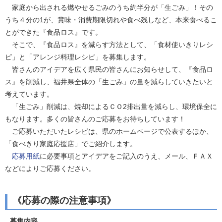
家庭から出される燃やせるごみのうち約半分が「生ごみ」！その
うち４分の1が、賞味・消費期限切れや食べ残しなど、本来食べるこ
とができた『食品ロス』です。
そこで、『食品ロス』を減らす方法として、「食材使いきりレシ
ピ」と「アレンジ料理レシピ」を募集します。
皆さんのアイデアを広く県民の皆さんにお知らせして、『食品ロ
ス』を削減し、福井県全体の「生ごみ」の量を減らしていきたいと
考えています。
「生ごみ」削減は、焼却によるＣＯ2排出量を減らし、環境保全に
もなります。多くの皆さんのご応募をお待ちしています！
ご応募いただいたレシピは、県のホームページで公表するほか、
「食べきり家庭応援店」でご紹介します。
応募用紙
に必要事項とアイデアをご記入のうえ、メール、ＦＡＸ
などによりご応募ください。
《応募の際の注意事項》
募集内容