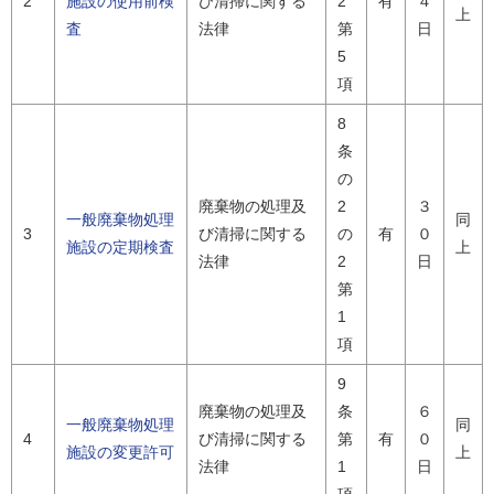
2
施設の使用前検
び清掃に関する
2
有
４
上
査
法律
第
日
5
項
8
条
の
廃棄物の処理及
2
３
一般廃棄物処理
同
3
び清掃に関する
の
有
０
施設の定期検査
上
法律
2
日
第
1
項
9
廃棄物の処理及
条
６
一般廃棄物処理
同
4
び清掃に関する
第
有
０
施設の変更許可
上
法律
1
日