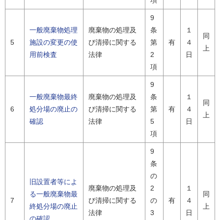
項
9
一般廃棄物処理
廃棄物の処理及
条
１
同
5
施設の変更の使
び清掃に関する
第
有
４
上
用前検査
法律
2
日
項
9
一般廃棄物最終
廃棄物の処理及
条
１
同
6
処分場の廃止の
び清掃に関する
第
有
４
上
確認
法律
5
日
項
9
条
の
旧設置者等によ
廃棄物の処理及
2
１
る一般廃棄物最
同
7
び清掃に関する
の
有
４
終処分場の廃止
上
法律
3
日
の確認