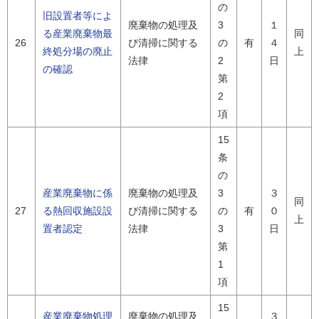
の
旧設置者等によ
廃棄物の処理及
3
１
る産業廃棄物最
同
26
び清掃に関する
の
有
４
終処分場の廃止
上
法律
2
日
の確認
第
2
項
15
条
の
産業廃棄物に係
廃棄物の処理及
3
３
同
27
る熱回収施設設
び清掃に関する
の
有
０
上
置者認定
法律
3
日
第
1
項
15
産業廃棄物処理
廃棄物の処理及
３