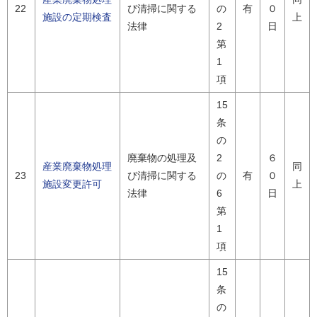
22
び清掃に関する
の
有
０
施設の定期検査
上
法律
2
日
第
1
項
15
条
の
廃棄物の処理及
2
６
産業廃棄物処理
同
23
び清掃に関する
の
有
０
施設変更許可
上
法律
6
日
第
1
項
15
条
の