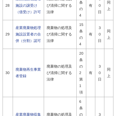
条
同
28
施設の譲受け
び清掃に関する
有
０
の
上
（借受け）許可
法律
日
4
15
産業廃棄物処理
廃棄物の処理及
３
条
同
29
施設設置者の合
び清掃に関する
有
０
の
上
併（分割）認可
法律
日
4
20
条
廃棄物の処理及
の
３
廃棄物再生事業
同
30
び清掃に関する
2
有
０
者登録
上
法律
第
日
1
項
6
条
産業廃棄物収集
廃棄物の処理及
の
３