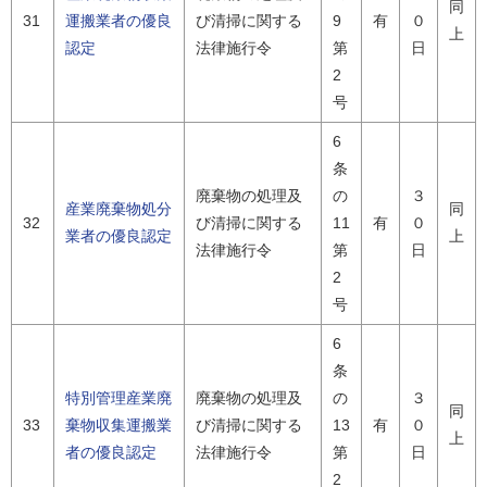
同
31
運搬業者の優良
び清掃に関する
9
有
０
上
認定
法律施行令
第
日
2
号
6
条
廃棄物の処理及
の
３
産業廃棄物処分
同
32
び清掃に関する
11
有
０
業者の優良認定
上
法律施行令
第
日
2
号
6
条
特別管理産業廃
廃棄物の処理及
の
３
同
33
棄物収集運搬業
び清掃に関する
13
有
０
上
者の優良認定
法律施行令
第
日
2