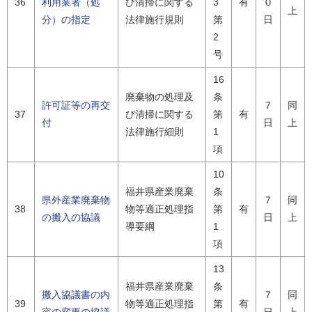
36
利用業者（処
び清掃に関する
3
有
０
上
分）の指定
法律施行規則
第
日
2
号
16
廃棄物の処理及
条
許可証等の再交
７
同
37
び清掃に関する
第
有
付
日
上
法律施行細則
1
項
10
福井県産業廃棄
条
県外産業廃棄物
７
同
38
物等適正処理指
第
有
の搬入の協議
日
上
導要綱
1
項
13
福井県産業廃棄
条
搬入協議書の内
７
同
39
物等適正処理指
第
有