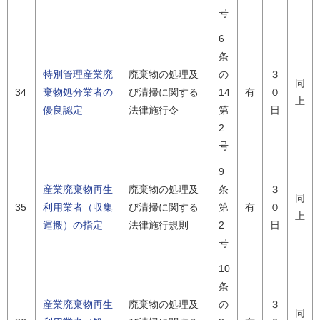
号
6
条
特別管理産業廃
廃棄物の処理及
の
３
同
34
棄物処分業者の
び清掃に関する
14
有
０
上
優良認定
法律施行令
第
日
2
号
9
産業廃棄物再生
廃棄物の処理及
条
３
同
35
利用業者（収集
び清掃に関する
第
有
０
上
運搬）の指定
法律施行規則
2
日
号
10
条
産業廃棄物再生
廃棄物の処理及
の
３
同