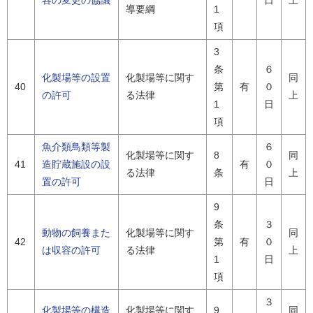
容の変更の協議
日
上
導要綱
1
項
3
条
６
化製場等の設置
化製場等に関す
同
40
第
有
０
の許可
る法律
上
1
日
項
魚介類鳥類等製
６
化製場等に関す
8
同
41
造貯蔵施設の設
有
０
る法律
条
上
置の許可
日
9
条
３
動物の飼養また
化製場等に関す
同
42
第
有
０
は収容の許可
る法律
上
1
日
項
３
化製場等の構造
化製場等に関す
9
同