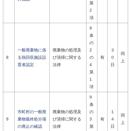
第
2
項
9
条
の
一般廃棄物に係
廃棄物の処理及
2
３
同
8
る熱回収施設設
び清掃に関する
の
有
０
上
置者認定
法律
4
日
第
1
項
9
条
市町村の一般廃
廃棄物の処理及
の
１
同
9
棄物最終処分場
び清掃に関する
3
有
４
上
の廃止の確認
法律
第
日