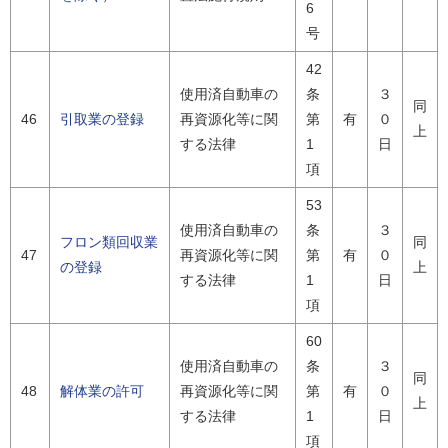
6
号
42
使用済自動車の
条
３
同
46
引取業の登録
再資源化等に関
第
有
０
上
する法律
1
日
項
53
使用済自動車の
条
３
フロン類回収業
同
47
再資源化等に関
第
有
０
の登録
上
する法律
1
日
項
60
使用済自動車の
条
３
同
48
解体業の許可
再資源化等に関
第
有
０
上
する法律
1
日
項