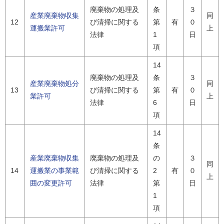
廃棄物の処理及
条
３
産業廃棄物収集
同
12
び清掃に関する
第
有
０
運搬業許可
上
法律
1
日
項
14
廃棄物の処理及
条
３
産業廃棄物処分
同
13
び清掃に関する
第
有
０
業許可
上
法律
6
日
項
14
条
産業廃棄物収集
廃棄物の処理及
の
３
同
14
運搬業の事業範
び清掃に関する
2
有
０
上
囲の変更許可
法律
第
日
1
項