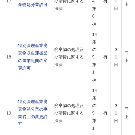
17
び清掃に関する
4
有
０
棄物処分業許可
上
法律
第
日
6
項
14
条
特別管理産業廃
廃棄物の処理及
の
３
棄物収集運搬業
同
18
び清掃に関する
5
有
０
の事業範囲の変
上
法律
第
日
更許可
1
項
14
条
特別管理産業廃
廃棄物の処理及
の
３
棄物処分業の事
同
19
び清掃に関する
5
有
０
業範囲の変更許
上
法律
第
日
可
1