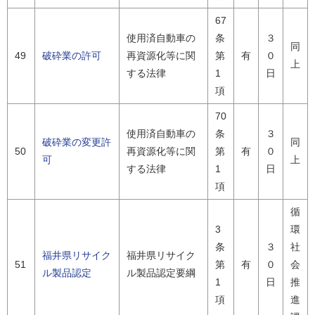
67
使用済自動車の
条
３
同
49
破砕業の許可
再資源化等に関
第
有
０
上
する法律
1
日
項
70
使用済自動車の
条
３
破砕業の変更許
同
50
再資源化等に関
第
有
０
可
上
する法律
1
日
項
循
3
環
条
３
社
福井県リサイク
福井県リサイク
51
第
有
０
会
ル製品認定
ル製品認定要綱
1
日
推
項
進