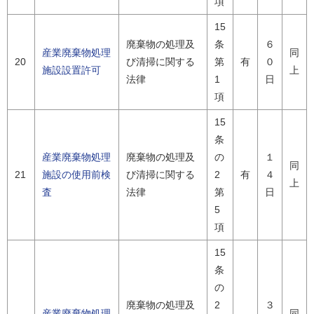
項
15
廃棄物の処理及
条
６
産業廃棄物処理
同
20
び清掃に関する
第
有
０
施設設置許可
上
法律
1
日
項
15
条
産業廃棄物処理
廃棄物の処理及
の
１
同
21
施設の使用前検
び清掃に関する
2
有
４
上
査
法律
第
日
5
項
15
条
の
廃棄物の処理及
2
３
産業廃棄物処理
同