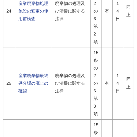
産業廃棄物処理
廃棄物の処理及
2
１
同
24
施設の変更の使
び清掃に関する
の
有
４
上
用前検査
法律
6
日
第
2
項
15
条
の
産業廃棄物最終
廃棄物の処理及
2
１
同
25
処分場の廃止の
び清掃に関する
の
有
４
上
確認
法律
6
日
第
3
項
15
条