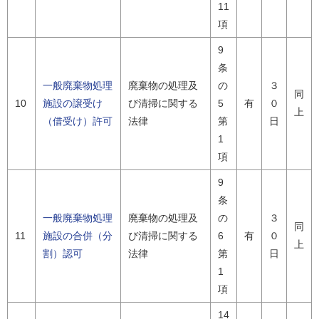
11
項
9
条
一般廃棄物処理
廃棄物の処理及
の
３
同
10
施設の譲受け
び清掃に関する
5
有
０
上
（借受け）許可
法律
第
日
1
項
9
条
一般廃棄物処理
廃棄物の処理及
の
３
同
11
施設の合併（分
び清掃に関する
6
有
０
上
割）認可
法律
第
日
1
項
14