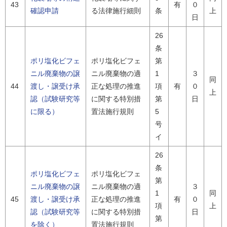
43
有
０
確認申請
る法律施行細則
条
上
日
26
条
ポリ塩化ビフェ
ポリ塩化ビフェ
第
ニル廃棄物の譲
ニル廃棄物の適
1
３
同
44
渡し・譲受け承
正な処理の推進
項
有
０
上
認（試験研究等
に関する特別措
第
日
に限る）
置法施行規則
5
号
イ
26
条
ポリ塩化ビフェ
ポリ塩化ビフェ
第
ニル廃棄物の譲
ニル廃棄物の適
３
1
同
45
渡し・譲受け承
正な処理の推進
有
０
項
上
認（試験研究等
に関する特別措
日
第
を除く）
置法施行規則