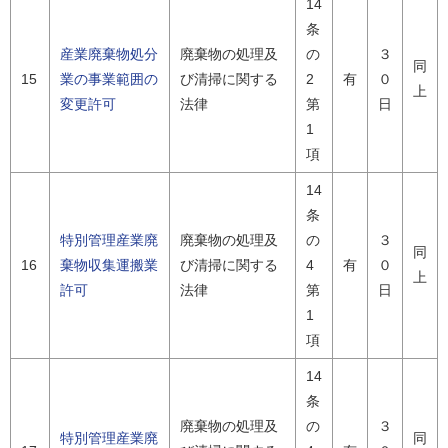
14
条
産業廃棄物処分
廃棄物の処理及
の
３
同
15
業の事業範囲の
び清掃に関する
2
有
０
上
変更許可
法律
第
日
1
項
14
条
特別管理産業廃
廃棄物の処理及
の
３
同
16
棄物収集運搬業
び清掃に関する
4
有
０
上
許可
法律
第
日
1
項
14
条
廃棄物の処理及
の
３
特別管理産業廃
同