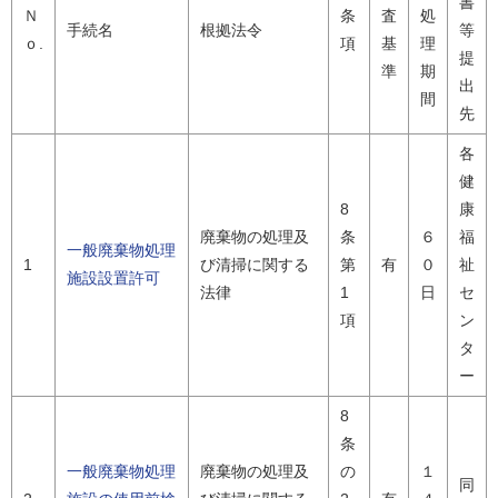
書
Ｎ
条
査
処
手続名
根拠法令
等
ｏ.
項
基
理
提
準
期
出
間
先
各
健
8
康
廃棄物の処理及
条
６
福
一般廃棄物処理
1
び清掃に関する
第
有
０
祉
施設設置許可
法律
1
日
セ
項
ン
タ
ー
8
条
一般廃棄物処理
廃棄物の処理及
の
１
同