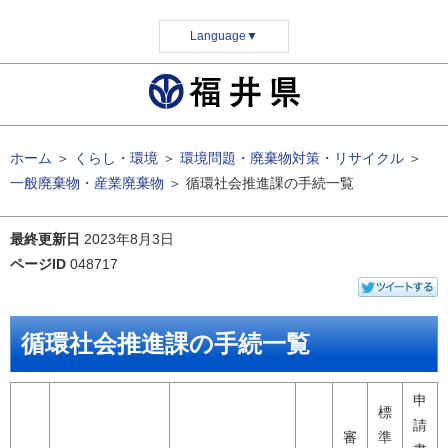
Language
▼
ホーム
＞
くらし・環境
＞
環境問題・廃棄物対策・リサイクル
＞
一般廃棄物・産業廃棄物
＞
循環社会推進課の手続一覧
最終更新日
2023年8月3日
ページID
048717
循環社会推進課の手続一覧
申
標
請
審
準