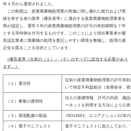
年４月から運用されました。
この制度は、産業廃棄物処理業の実施に関し優れた能力および実
績を有する者の基準（優良基準）に適合する産業廃棄物処理業者を
県が認定し、通常５年の産業廃棄物処理業の許可の有効期間を７年
とする等特例を付与するものです。このことにより排出事業者が優
良認定業者に廃棄物の処理を委託しやすい環境を整備し、処理の適
正化を図ることを目的としています。
○優良基準（次表の（１）～（５）のすべてに該当する必要があり
ます。）
従前の産業廃棄物処理業の許可有効
（１）遵法性
いて特定不利益処分（改善命令、措
法人の基礎情報、許可の内容、施設
（２）事業の透明性
ーネットを利用する方法により公表
（３）環境配慮の取組
ISO14001、エコアクション21
（４）電子マニフェスト
電子マニフェストに加入しており、