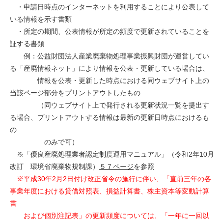
・申請日時点のインターネットを利用することにより公表して
いる情報を示す書類
・所定の期間、公表情報が所定の頻度で更新されていることを
証する書類
例：公益財団法人産業廃棄物処理事業振興財団が運営してい
る「産廃情報ネット」により情報を公表・更新している場合は、
情報を公表・更新した時点における同ウェブサイト上の
当該ページ部分をプリントアウトしたもの
（同ウェブサイト上で発行される更新状況一覧を提出す
る場合、プリントアウトする情報は最新の更新日時点におけるも
の
のみで可）
※「優良産廃処理業者認定制度運用マニュアル」（令和2年10月
改訂 環境省廃棄物規制課）
５７ページ
を参照
※平成30年2月2日付け改正省令の施行に伴い、「直前三年の各
事業年度における貸借対照表、損益計算書、株主資本等変動計算
書
および個別注記表」の更新頻度については、「一年に一回以