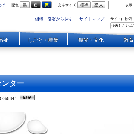
上げ
配色
文字サイズ
表示
組織・部署から探す
｜
サイトマップ
サイト内検索
福祉
しごと・産業
観光・文化
教育
センター
D
055344