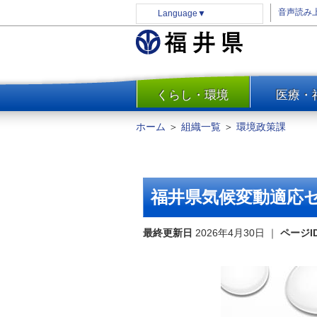
音声読み
Language
▼
くらし・環境
医療・
一覧
防災
ホーム
＞
組織一覧
＞
環境政策課
安全安心
消費・生活
水道・エネルギー
福井県気候変動適応
住まい・土地
環境問題・廃棄物対策・リサ
最終更新日
2026年4月30日
｜
ページI
イクル
まちづくり
交通・道路
河川・砂防・港湾