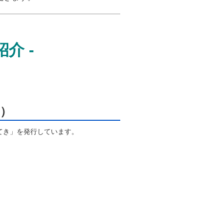
介 -
）
てき」を発行しています。