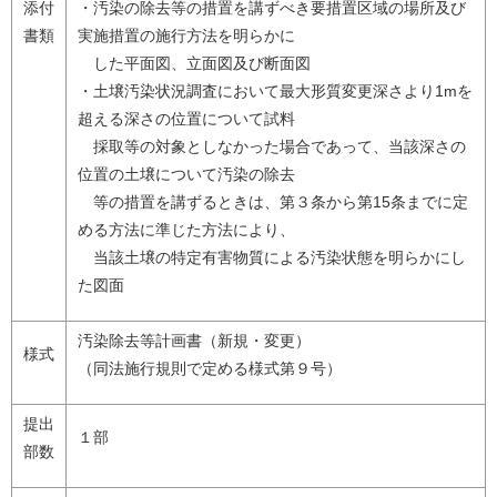
添付
・汚染の除去等の措置を講ずべき要措置区域の場所及び
書類
実施措置の施行方法を明らかに
した平面図、立面図及び断面図
・土壌汚染状況調査において最大形質変更深さより1mを
超える深さの位置について試料
採取等の対象としなかった場合であって、当該深さの
位置の土壌について汚染の除去
等の措置を講ずるときは、第３条から第15条までに定
める方法に準じた方法により、
当該土壌の特定有害物質による汚染状態を明らかにし
た図面
汚染除去等計画書（新規・変更）
様式
（同法施行規則で定める様式第９号）
提出
１部
部数