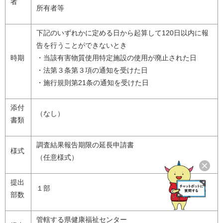
者
所有者等
下記のいずれかに定める日から起算して120日以内に報
告を行うことができないとき
時期
・当該有害物質使用特定施設の使用が廃止された日
・法第３条第３項の通知を受けた日
・施行規則第21条の通知を受けた日
添付
（なし）
書類
調査結果報告期限の延長申請書
様式
（任意様式）
提出
１部
部数
管轄する県健康福祉センター