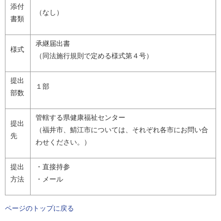
添付
（なし）
書類
承継届出書
様式
（同法施行規則で定める様式第４号）
提出
１部
部数
管轄する県健康福祉センター
提出
（福井市、鯖江市については、それぞれ各市にお問い合
先
わせください。）
提出
・直接持参
方法
・メール
ページのトップに戻る