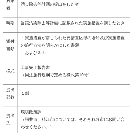
対象
汚染除去等計画の提出をした者
者
時期
当該汚染除去等計画に記載された実施措置を講じたとき
・実施措置が講じられた要措置区域の場所及び実施措置
添付
の施行方法を明らかにした書類
書類
および図面
工事完了報告書
様式
（同法施行規則で定める様式第10号）
提出
１部
部数
環境政策課
提出
（福井市、鯖江市については、それぞれ各市にお問い合
先
わせください。）