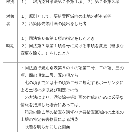
根拠
１）土壌汚染対策法第７条第１項、２）第７条第３項
対象
１）原則として、要措置区域内の土地の所有者等
者
２）汚染除去等計画の提出をした者
１）同法第６条第１項の指定をしたとき
時期
２）同法第７条第１項各号に掲げる事項を変更（軽微な
変更を除く。）をしたとき
・同法施行規則別表第８の１の項第二号、二の項、三の
項、四の項第二号、五の項から
七の項まで又は十の項第二号に規定するボーリングに
よる土壌の採取及び測定その他
の方法により、汚染除去等計画の作成のために必要な
情報を把握した場合にあっては、
汚染の除去等の措置を講ずべき要措置区域内の土地の
土壌の特定有害物質による汚染
状態を明らかにした図面