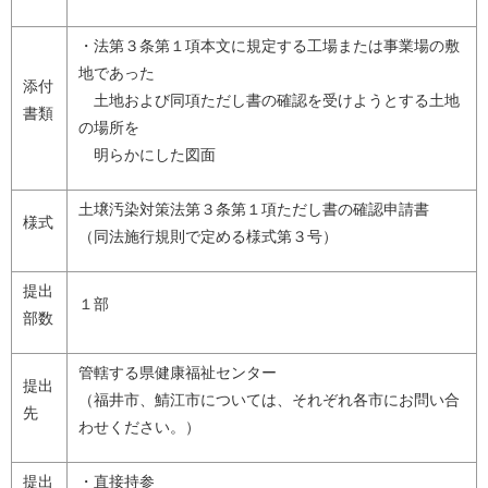
・法第３条第１項本文に規定する工場または事業場の敷
地であった
添付
土地および同項ただし書の確認を受けようとする土地
書類
の場所を
明らかにした図面
土壌汚染対策法第３条第１項ただし書の確認申請書
様式
（同法施行規則で定める様式第３号）
提出
１部
部数
管轄する県健康福祉センター
提出
（福井市、鯖江市については、それぞれ各市にお問い合
先
わせください。）
提出
・直接持参