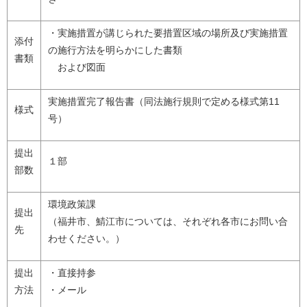
・実施措置が講じられた要措置区域の場所及び実施措置
添付
の施行方法を明らかにした書類
書類
および図面
実施措置完了報告書（同法施行規則で定める様式第11
様式
号）
提出
１部
部数
環境政策課
提出
（福井市、鯖江市については、それぞれ各市にお問い合
先
わせください。）
提出
・直接持参
方法
・メール