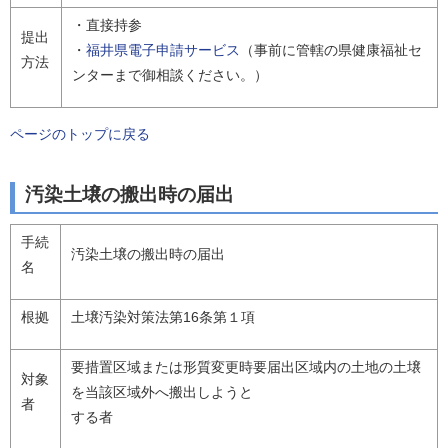
・直接持参
提出
・
福井県電子申請サービス
（事前に管轄の県健康福祉セ
方法
ンターまで御相談ください。）
ページのトップに戻る
汚染土壌の搬出時の届出
手続
汚染土壌の搬出時の届出
名
根拠
土壌汚染対策法第16条第１項
要措置区域または形質変更時要届出区域内の土地の土壌
対象
を当該区域外へ搬出しようと
者
する者