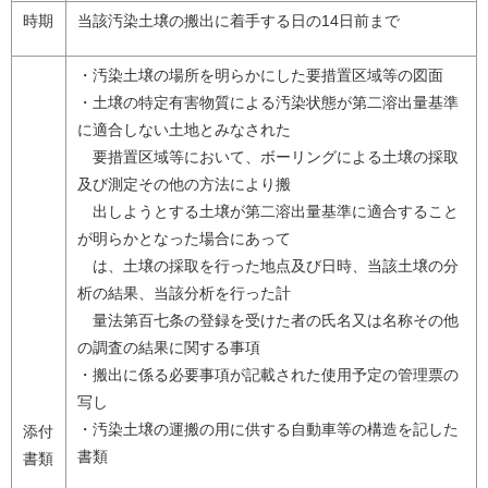
時期
当該汚染土壌の搬出に着手する日の14日前まで
・汚染土壌の場所を明らかにした要措置区域等の図面
・土壌の特定有害物質による汚染状態が第二溶出量基準
に適合しない土地とみなされた
要措置区域等において、ボーリングによる土壌の採取
及び測定その他の方法により搬
出しようとする土壌が第二溶出量基準に適合すること
が明らかとなった場合にあって
は、土壌の採取を行った地点及び日時、当該土壌の分
析の結果、当該分析を行った計
量法第百七条の登録を受けた者の氏名又は名称その他
の調査の結果に関する事項
・搬出に係る必要事項が記載された使用予定の管理票の
写し
・汚染土壌の運搬の用に供する自動車等の構造を記した
添付
書類
書類