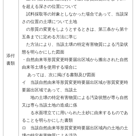
を超える深さの位置について
試料採取等の対象としなかった場合であって、当該深
さの位置の土壌について土地
の形質の変更をしようとするときは、第三条から第十
五条までに定める方法に準じ
た方法により、当該土壌の特定有害物質による汚染状
態を明らかにした図面
添付
・自然由来等形質変更時要届出区域から搬出された自然
書類
由来等土壌を使用する場合に
あっては、次に掲げる書類及び図面
イ 当該自然由来等形質変更時要届出区域が形質変更時
要届出区域であって、当該土
地の土壌の特定有害物質による汚染状態が専ら自然
又は専ら当該土地の造成に係
る水面埋立てに用いられた土砂に由来するものであ
ることを明らかにした書類
ロ 当該自然由来等形質変更時要届出区域内の土地の土
壌の特定有害物質による汚染