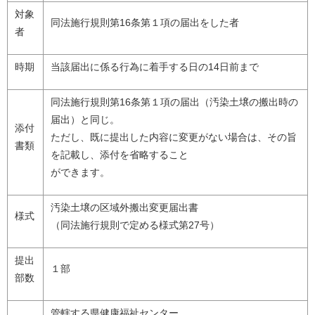
対象
同法施行規則第16条第１項の届出をした者
者
時期
当該届出に係る行為に着手する日の14日前まで
同法施行規則第16条第１項の届出（汚染土壌の搬出時の
届出）と同じ。
添付
ただし、既に提出した内容に変更がない場合は、その旨
書類
を記載し、添付を省略すること
ができます。
汚染土壌の区域外搬出変更届出書
様式
（同法施行規則で定める様式第27号）
提出
１部
部数
管轄する県健康福祉センター