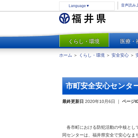
音声読み
Language
▼
くらし・環境
医療・
一覧
防災
ホーム
＞
くらし・環境
＞
安全安心
＞
安全安心
消費・生活
水道・エネルギー
市町安全安心センタ
住まい・土地
環境問題・廃棄物対策・リサ
最終更新日
2020年10月6日
｜
ページI
イクル
まちづくり
交通・道路
各市町における防犯活動の中核として
河川・砂防・港湾
同センターは、福井県安全で安心なま