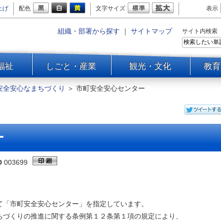
上げ
配色
文字サイズ
表示
組織・部署から探す
｜
サイトマップ
サイト内検索
福祉
しごと・産業
観光・文化
教育
安全安心なまちづくり
＞
市町安全安心センター
ー
D
003699
「市町安全安心センター」を指定しています。
ちづくりの推進に関する条例第１２条第１項の規定により、